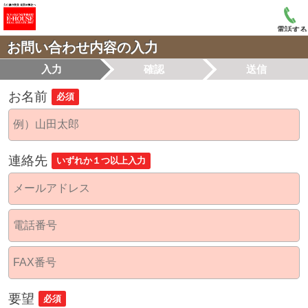
電話する
お問い合わせ内容の入力
入力
確認
送信
お名前
必須
連絡先
いずれか１つ以上入力
要望
必須