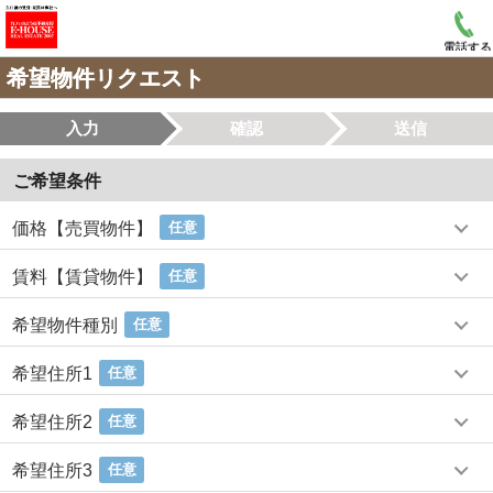
電話する
希望物件リクエスト
入力
確認
送信
ご希望条件
価格【売買物件】
任意
賃料【賃貸物件】
任意
希望物件種別
任意
希望住所1
任意
希望住所2
任意
希望住所3
任意