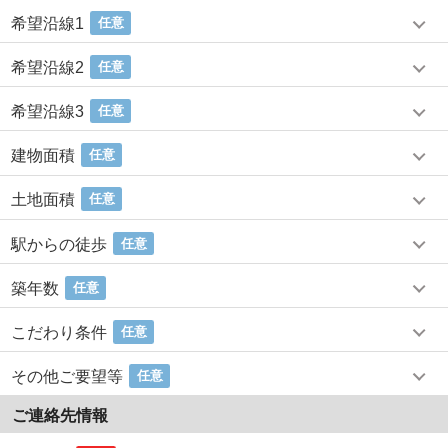
希望沿線1
任意
希望沿線2
任意
希望沿線3
任意
建物面積
任意
土地面積
任意
駅からの徒歩
任意
築年数
任意
こだわり条件
任意
その他ご要望等
任意
ご連絡先情報