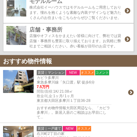
モデルルーム
株式会社イーハウスではモデルルームもご用意しており
ます。憧れを抱くような素敵な内装デザインなど魅力た
くさんのお住まいをこちらからぜひご覧くださいませ。
店舗・事務所
店舗やオフィスをかまえたい皆様に向けて、弊社では貸
店舗・事務所も豊富に取り揃えております。お気軽に弊
社までご相談ください。赤い看板が目印のお店です。
おすすめ物件情報
賃貸｜マンション
NEW
オススメ
コメント
カピラ多摩川
東急多摩川線「矢口渡」駅 徒歩6分
7.5万円
間取/面積:
1K/ 21.08㎡
敷金/礼金:
1ヶ月/ 1ヶ月
東京都大田区多摩川１丁目36-28
おすすめ物件情報大田区周辺なら、「カピラ
多摩川」。新居入居のご相談はお早目にし
て...
賃貸｜一戸建て
NEW
オススメ
石川町2丁目の家