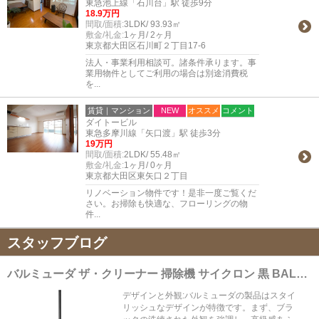
東急池上線「石川台」駅 徒歩9分
18.9万円
間取/面積:
3LDK/ 93.93㎡
敷金/礼金:
1ヶ月/ 2ヶ月
東京都大田区石川町２丁目17-6
法人・事業利用相談可。諸条件承ります。事
業用物件としてご利用の場合は別途消費税
を...
賃貸｜マンション
NEW
オススメ
コメント
ダイトービル
東急多摩川線「矢口渡」駅 徒歩3分
19万円
間取/面積:
2LDK/ 55.48㎡
敷金/礼金:
1ヶ月/ 0ヶ月
東京都大田区東矢口２丁目
リノベーション物件です！是非一度ご覧くだ
さい。お掃除も快適な、フローリングの物
件...
スタッフブログ
バルミューダ ザ・クリーナー 掃除機 サイクロン 黒 BALMUDA The Cleaner C01A-BK (ブラック)
デザインと外観:バルミューダの製品はスタイ
リッシュなデザインが特徴です。まず、ブラ