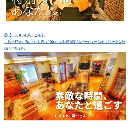
③【E-HOUSE第一ビル】
歓送迎会に!!ゆったり広々100㎡!!◎動画撮影◎パーティー◎テレワーク◎勉
強会◎駅1分♪