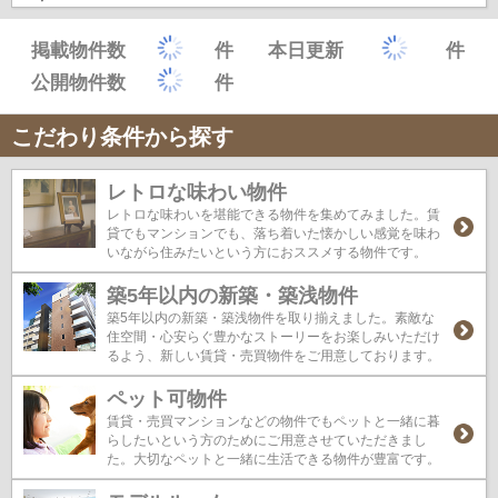
掲載物件数
件
本日更新
件
公開物件数
件
こだわり条件から探す
レトロな味わい物件
レトロな味わいを堪能できる物件を集めてみました。賃
貸でもマンションでも、落ち着いた懐かしい感覚を味わ
いながら住みたいという方におススメする物件です。
築5年以内の新築・築浅物件
築5年以内の新築・築浅物件を取り揃えました。素敵な
住空間・心安らぐ豊かなストーリーをお楽しみいただけ
るよう、新しい賃貸・売買物件をご用意しております。
ペット可物件
賃貸・売買マンションなどの物件でもペットと一緒に暮
らしたいという方のためにご用意させていただきまし
た。大切なペットと一緒に生活できる物件が豊富です。