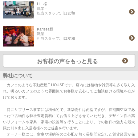
H 様
職業:
-
担当スタッフ:
川口友和
Karissa様
職業:
-
担当スタッフ:
川口友和
お客様の声をもっと見る
弊社について
カフェのような不動産屋E-HOUSEです。店内には植物や雑貨等を多く取り入
れ、明るいカフェのような雰囲気でお客様が安心してご相談頂ける環境を心が
けております。
特にサブリース事業には積極的で、新築物件は勿論ですが、長期間空室であ
った中古物件も弊社査定賃料にてお借り上げさせていただき、デザイン性の高
いリフォームや家具・家電の設置等を行うことにより、その物件の魅力を最大
限に引き出し入居者様へのご提案を行います。
オーナー様には、空室や滞納等のご心配が無く長期間安定した賃貸経営が保