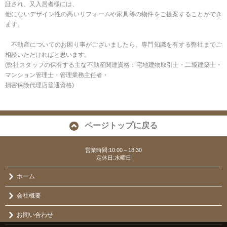
証され、又入居者様には、
他にないデザイン性の高いリフォームや家具等の物件をご提案することができ
ます。
不動産についてのお困り事がございましたら、専門知識を有する弊社までご
相談いただければと思います。
(弊社スタッフの保有する主な不動産関連資格：宅地建物取引士・二級建築士・
マンション管理士・管理業務主任者・
損害保険代理店普通資格)
ページトップに戻る
営業時間:10:00～18:30
定休日:水曜日
ホーム
会社概要
お問い合わせ