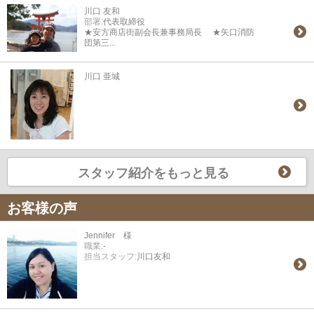
川口 友和
部署:
代表取締役
★安方商店街副会長兼事務局長 ★矢口消防
団第三...
川口 亜城
スタッフ紹介をもっと見る
お客様の声
Jennifer 様
職業:
-
担当スタッフ:
川口友和