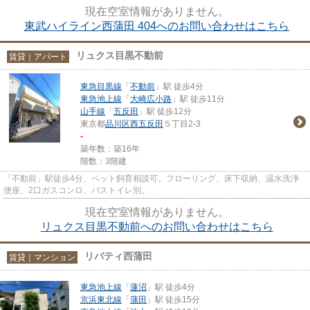
シ採用により静かで快適な環境...
現在空室情報がありません。
東武ハイライン西蒲田 404へのお問い合わせはこちら
リュクス目黒不動前
賃貸｜アパート
東急目黒線
「
不動前
」駅 徒歩4分
東急池上線
「
大崎広小路
」駅 徒歩11分
山手線
「
五反田
」駅 徒歩12分
東京都
品川区
西五反田
５丁目2-3
-
築年数：築16年
階数：3階建
「不動前」駅徒歩4分、ペット飼育相談可。フローリング、床下収納、温水洗浄
便座、2口ガスコンロ、バストイレ別。
現在空室情報がありません。
リュクス目黒不動前へのお問い合わせはこちら
リバティ西蒲田
賃貸｜マンション
東急池上線
「
蓮沼
」駅 徒歩4分
京浜東北線
「
蒲田
」駅 徒歩15分