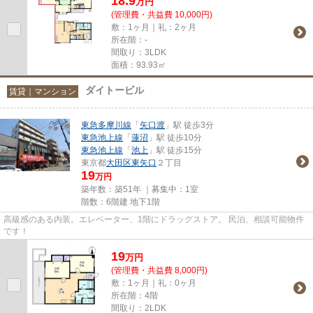
18.9
万
円
(管理費・共益費 10,000円)
敷：1ヶ月｜礼：2ヶ月
所在階：-
間取り：3LDK
面積：93.93㎡
ダイトービル
賃貸｜マンション
東急多摩川線
「
矢口渡
」駅 徒歩3分
東急池上線
「
蓮沼
」駅 徒歩10分
東急池上線
「
池上
」駅 徒歩15分
東京都
大田区
東矢口
２丁目
19
万円
築年数：築51年 ｜募集中：
1室
階数：6階建 地下1階
高級感のある内装。エレベーター、1階にドラッグストア。 民泊、相談可能物件
です！
19
万
円
(管理費・共益費 8,000円)
敷：1ヶ月｜礼：0ヶ月
所在階：4階
間取り：2LDK