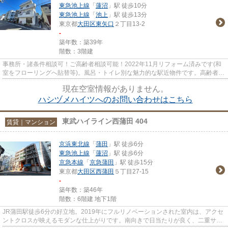
東急池上線
「
蓮沼
」駅 徒歩10分
東急池上線
「
池上
」駅 徒歩13分
東京都
大田区
東矢口
２丁目13-2
-
築年数：築39年
階数：3階建
事務所・諸条件相談可！ご高齢者相談可能！2022年11月リフォーム済みです(和
室をフローリングへ貼替等)。風呂・トイレ別な魅力的な駅近物件です。高齢者の
方にも安心してご入居いただ...
現在空室情報がありません。
ハシヅメハイツへのお問い合わせはこちら
東武ハイライン西蒲田 404
賃貸｜マンション
京浜東北線
「
蒲田
」駅 徒歩6分
東急池上線
「
蓮沼
」駅 徒歩6分
京急本線
「
京急蒲田
」駅 徒歩15分
東京都
大田区
西蒲田
５丁目27-15
-
築年数：築46年
階数：6階建 地下1階
JR蒲田駅徒歩6分の好立地。2019年にフルリノベーションされた室内は、アクセ
ントクロスが映えるモダンな仕上がりです。南向きで日当たりが良く、二重サッ