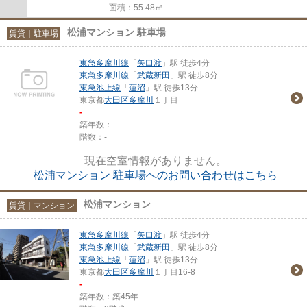
面積：55.48㎡
松浦マンション 駐車場
賃貸｜駐車場
東急多摩川線
「
矢口渡
」駅 徒歩4分
東急多摩川線
「
武蔵新田
」駅 徒歩8分
東急池上線
「
蓮沼
」駅 徒歩13分
東京都
大田区
多摩川
１丁目
-
築年数：-
階数：-
現在空室情報がありません。
松浦マンション 駐車場へのお問い合わせはこちら
松浦マンション
賃貸｜マンション
東急多摩川線
「
矢口渡
」駅 徒歩4分
東急多摩川線
「
武蔵新田
」駅 徒歩8分
東急池上線
「
蓮沼
」駅 徒歩13分
東京都
大田区
多摩川
１丁目16-8
-
築年数：築45年