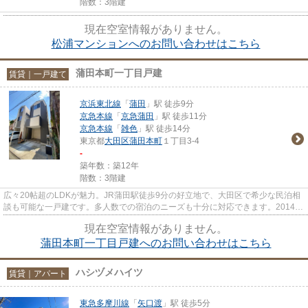
階数：3階建
現在空室情報がありません。
松浦マンションへのお問い合わせはこちら
蒲田本町一丁目戸建
賃貸｜一戸建て
京浜東北線
「
蒲田
」駅 徒歩9分
京急本線
「
京急蒲田
」駅 徒歩11分
京急本線
「
雑色
」駅 徒歩14分
東京都
大田区
蒲田本町
１丁目3-4
-
築年数：築12年
階数：3階建
広々20帖超のLDKが魅力。JR蒲田駅徒歩9分の好立地で、大田区で希少な民泊相
談も可能な一戸建です。多人数での宿泊のニーズも十分に対応できます。2014年
築で室内環境も整ったイチオシ...
現在空室情報がありません。
蒲田本町一丁目戸建へのお問い合わせはこちら
ハシヅメハイツ
賃貸｜アパート
東急多摩川線
「
矢口渡
」駅 徒歩5分