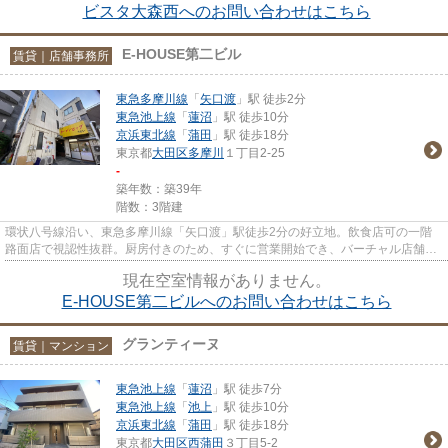
ビスタ大森西へのお問い合わせはこちら
E-HOUSE第二ビル
賃貸｜店舗事務所
東急多摩川線
「
矢口渡
」駅 徒歩2分
東急池上線
「
蓮沼
」駅 徒歩10分
京浜東北線
「
蒲田
」駅 徒歩18分
東京都
大田区
多摩川
１丁目2-25
-
築年数：築39年
階数：3階建
環状八号線沿い、東急多摩川線「矢口渡」駅徒歩2分の好立地。飲食店可の一階
路面店で視認性抜群。厨房付きのため、すぐに営業開始でき、バーチャル店舗や
テイクアウト拠点にも最適です。
現在空室情報がありません。
E-HOUSE第二ビルへのお問い合わせはこちら
グランティーヌ
賃貸｜マンション
東急池上線
「
蓮沼
」駅 徒歩7分
東急池上線
「
池上
」駅 徒歩10分
京浜東北線
「
蒲田
」駅 徒歩18分
東京都
大田区
西蒲田
３丁目5-2