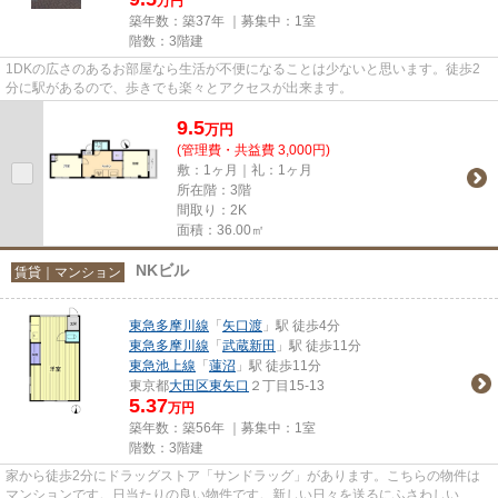
万円
築年数：築37年 ｜募集中：
1室
階数：3階建
1DKの広さのあるお部屋なら生活が不便になることは少ないと思います。徒歩2
分に駅があるので、歩きでも楽々とアクセスが出来ます。
9.5
万
円
(管理費・共益費 3,000円)
敷：1ヶ月｜礼：1ヶ月
所在階：3階
間取り：2K
面積：36.00㎡
NKビル
賃貸｜マンション
東急多摩川線
「
矢口渡
」駅 徒歩4分
東急多摩川線
「
武蔵新田
」駅 徒歩11分
東急池上線
「
蓮沼
」駅 徒歩11分
東京都
大田区
東矢口
２丁目15-13
5.37
万円
築年数：築56年 ｜募集中：
1室
階数：3階建
家から徒歩2分にドラッグストア「サンドラッグ」があります。こちらの物件は
マンションです。日当たりの良い物件です。新しい日々を送るにふさわしい、き