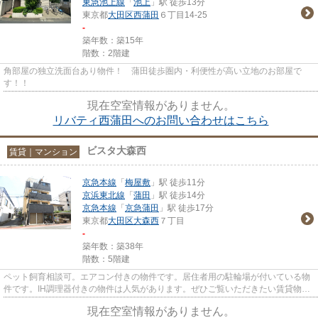
東急池上線
「
池上
」駅 徒歩13分
東京都
大田区
西蒲田
６丁目14-25
-
築年数：築15年
階数：2階建
角部屋の独立洗面台あり物件！ 蒲田徒歩圏内・利便性が高い立地のお部屋で
す！！
現在空室情報がありません。
リバティ西蒲田へのお問い合わせはこちら
ビスタ大森西
賃貸｜マンション
京急本線
「
梅屋敷
」駅 徒歩11分
京浜東北線
「
蒲田
」駅 徒歩14分
京急本線
「
京急蒲田
」駅 徒歩17分
東京都
大田区
大森西
７丁目
-
築年数：築38年
階数：5階建
ペット飼育相談可。エアコン付きの物件です。居住者用の駐輪場が付いている物
件です。IH調理器付きの物件は人気があります。ぜひご覧いただきたい賃貸物件
です。大田区や京急本線梅屋...
現在空室情報がありません。