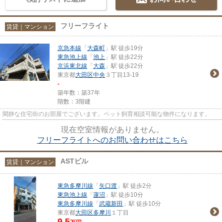
フリーフライト
賃貸｜マンション
京急本線
「
大森町
」駅 徒歩19分
東急池上線
「
池上
」駅 徒歩22分
京浜東北線
「
大森
」駅 徒歩22分
東京都
大田区
中央
３丁目13-19
-
築年数：築37年
階数：3階建
閑静な住宅街のお部屋でございます。ペット飼育相談可能な物件になります。
現在空室情報がありません。
フリーフライトへのお問い合わせはこちら
ASTビル
賃貸｜マンション
東急多摩川線
「
矢口渡
」駅 徒歩2分
東急池上線
「
蓮沼
」駅 徒歩10分
東急多摩川線
「
武蔵新田
」駅 徒歩10分
東京都
大田区
多摩川
１丁目
9.5