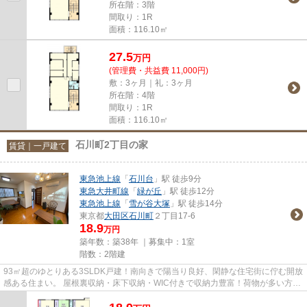
所在階：3階
間取り：1R
面積：116.10㎡
27.5
万
円
(管理費・共益費 11,000円)
敷：3ヶ月｜礼：3ヶ月
所在階：4階
間取り：1R
面積：116.10㎡
石川町2丁目の家
賃貸｜一戸建て
東急池上線
「
石川台
」駅 徒歩9分
東急大井町線
「
緑が丘
」駅 徒歩12分
東急池上線
「
雪が谷大塚
」駅 徒歩14分
東京都
大田区
石川町
２丁目17-6
18.9
万円
築年数：築38年 ｜募集中：
1室
階数：2階建
93㎡超のゆとりある3SLDK戸建！南向きで陽当り良好、閑静な住宅街に佇む開放
感ある住まい。 屋根裏収納・床下収納・WIC付きで収納力豊富！荷物が多い方に
もおすすめ。 L字型システムキ...