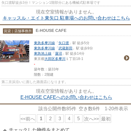
矢口渡駅徒歩3分！マンション1階部分にある機械式駐車場です
現在空室情報がありません。
キャッスル・エイト東矢口 駐車場へのお問い合わせはこちら
E-HOUSE CAFE
賃貸｜店舗事務所
東急多摩川線
「
矢口渡
」駅 徒歩5分
東急多摩川線
「
武蔵新田
」駅 徒歩9分
東急池上線
「
蓮沼
」駅 徒歩14分
東京都
大田区
多摩川
１丁目18-1
-
築年数：築33年
階数：2階建
第二京浜沿いに面した路面店になります。
現在空室情報がありません。
E-HOUSE CAFEへのお問い合わせはこちら
該当公開件数
85
件 空き数
6
件
1-20
件表示
1
2
3
4
5
<<前へ
次へ>>
最初
チェックした物件をまとめて