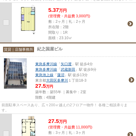
れいな室内です。大田区エリア...
5.37
万
円
(管理費・共益費 3,000円)
敷：2ヶ月｜礼：2ヶ月
所在階：2階
間取り：1R
面積：23.10㎡
紀之国屋ビル
賃貸｜店舗事務所
東急多摩川線
「
矢口渡
」駅 徒歩4分
東急多摩川線
「
武蔵新田
」駅 徒歩9分
東急池上線
「
蓮沼
」駅 徒歩13分
東京都
大田区
多摩川
１丁目18-3
27.5
万円
築年数：築55年 ｜募集中：
2室
階数：4階建
前面駐車スペースあり、広々200㎡越えの2フロアー物件！ 各種ご相談承りま
す。
27.5
万
円
(管理費・共益費 11,000円)
敷：3ヶ月｜礼：3ヶ月