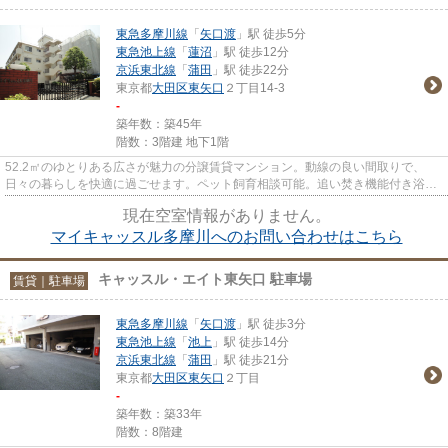
東急多摩川線
「
矢口渡
」駅 徒歩5分
東急池上線
「
蓮沼
」駅 徒歩12分
京浜東北線
「
蒲田
」駅 徒歩22分
東京都
大田区
東矢口
２丁目14-3
-
築年数：築45年
階数：3階建 地下1階
52.2㎡のゆとりある広さが魅力の分譲賃貸マンション。動線の良い間取りで、
日々の暮らしを快適に過ごせます。ペット飼育相談可能。追い焚き機能付き浴室
や三口コンロのキッチンなど、...
現在空室情報がありません。
マイキャッスル多摩川へのお問い合わせはこちら
キャッスル・エイト東矢口 駐車場
賃貸｜駐車場
東急多摩川線
「
矢口渡
」駅 徒歩3分
東急池上線
「
池上
」駅 徒歩14分
京浜東北線
「
蒲田
」駅 徒歩21分
東京都
大田区
東矢口
２丁目
-
築年数：築33年
階数：8階建