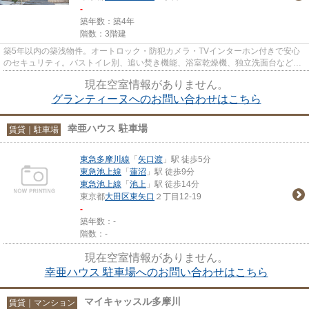
-
築年数：築4年
階数：3階建
築5年以内の築浅物件。オートロック・防犯カメラ・TVインターホン付きで安心
のセキュリティ。バストイレ別、追い焚き機能、浴室乾燥機、独立洗面台など人
気の水回り設備が充実していま...
現在空室情報がありません。
グランティーヌへのお問い合わせはこちら
幸亜ハウス 駐車場
賃貸｜駐車場
東急多摩川線
「
矢口渡
」駅 徒歩5分
東急池上線
「
蓮沼
」駅 徒歩9分
東急池上線
「
池上
」駅 徒歩14分
東京都
大田区
東矢口
２丁目12-19
-
築年数：-
階数：-
現在空室情報がありません。
幸亜ハウス 駐車場へのお問い合わせはこちら
マイキャッスル多摩川
賃貸｜マンション