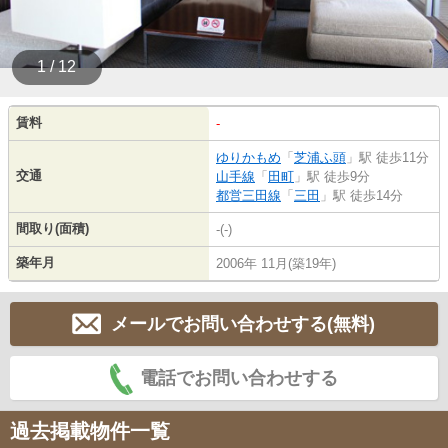
1 / 12
賃料
-
ゆりかもめ
「
芝浦ふ頭
」駅 徒歩11分
交通
山手線
「
田町
」駅 徒歩9分
都営三田線
「
三田
」駅 徒歩14分
間取り(面積)
-(-)
築年月
2006年 11月(築19年)
メールでお問い合わせする(無料)
電話でお問い合わせする
過去掲載物件一覧