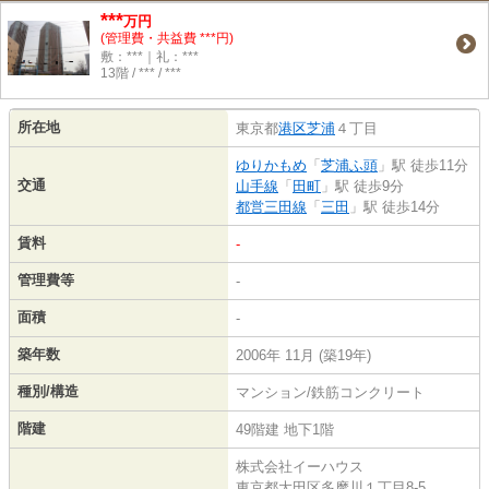
***
万円
(管理費・共益費 ***円)
敷：***｜礼：***
13階 / *** / ***
所在地
東京都
港区
芝浦
４丁目
ゆりかもめ
「
芝浦ふ頭
」駅 徒歩11分
交通
山手線
「
田町
」駅 徒歩9分
都営三田線
「
三田
」駅 徒歩14分
賃料
-
管理費等
-
面積
-
築年数
2006年 11月 (築19年)
種別/構造
マンション/鉄筋コンクリート
階建
49階建 地下1階
株式会社イーハウス
東京都大田区多摩川１丁目8-5