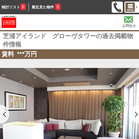
0
0
検討リスト
最近見た物件
お問合せ
芝浦アイランド グローヴタワーの過去掲載物
件情報
賃料
***
万円