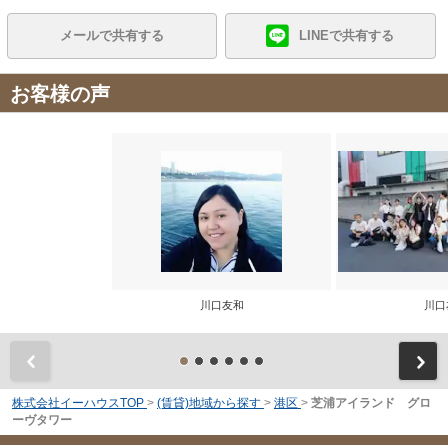
メールで共有する
LINEで共有する
お客様の声
川口友和
川口
前
株式会社イーハウスTOP
>
(賃貸)地域から探す
>
港区
>
芝浦アイランド グロ
ーヴタワー