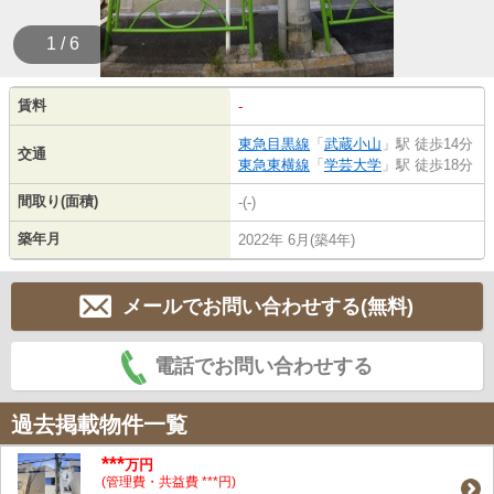
1 / 6
賃料
-
東急目黒線
「
武蔵小山
」駅 徒歩14分
交通
東急東横線
「
学芸大学
」駅 徒歩18分
間取り(面積)
-(-)
築年月
2022年 6月(築4年)
メールでお問い合わせする(無料)
電話でお問い合わせする
過去掲載物件一覧
***
万円
(管理費・共益費 ***円)