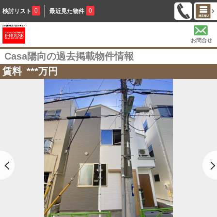
0
0
検討リスト
最近見た物件
お問合せ
Casa陽向の過去掲載物件情報
賃料
***
万円