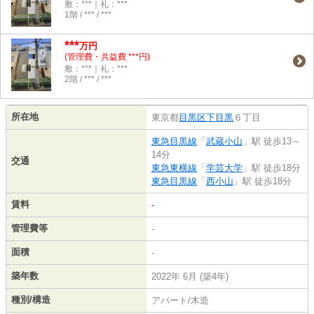
敷：***｜礼：***
1階 / *** / ***
***
万円
(管理費・共益費 ***円)
敷：***｜礼：***
2階 / *** / ***
所在地
東京都
目黒区
下目黒
６丁目
東急目黒線
「
武蔵小山
」駅 徒歩13～
14分
交通
東急東横線
「
学芸大学
」駅 徒歩18分
東急目黒線
「
西小山
」駅 徒歩18分
賃料
-
管理費等
-
面積
-
築年数
2022年 6月 (築4年)
種別/構造
アパート/木造