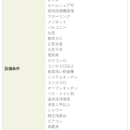
ルームシェア可
室内洗濯機置場
フローリング
メゾネット
バルコニー
出窓
都市ガス
公営水道
公共下水
電気有
ガスコンロ
コンロ２口以上
設備条件
食器洗い乾燥機
システムキッチン
コンロ３口
オープンキッチン
バス・トイレ別
温水洗浄便座
浴室１坪以上
シャワー
独立洗面台
エアコン
床暖房