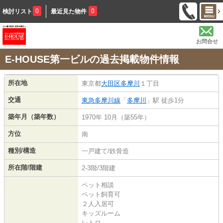
0
0
検討リスト
最近見た物件
お問合せ
E-HOUSE第一ビルの過去掲載物件情報
所在地
東京都
大田区
多摩川
１丁目
交通
東急多摩川線
「
多摩川
」駅 徒歩1分
築年月（築年数）
1970年 10月（築55年）
方位
南
種別/構造
一戸建て/鉄骨造
所在階/階建
2-3階/3階建
ペット相談
ペット飼育可
２人入居可
キッズルーム
レトロ