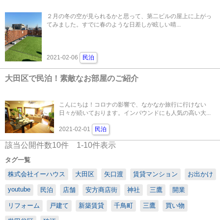
２月の冬の空が見られるかと思って、第二ビルの屋上に上がっ
てみました。すでに春のような日差しが眩しい晴...
2021-02-06
民泊
大田区で民泊！素敵なお部屋のご紹介
こんにちは！コロナの影響で、なかなか旅行に行けない
日々が続いております。インバウンドにも人気の高い大...
2021-02-01
民泊
該当公開件数
10
件
1-10
件表示
タグ一覧
株式会社イーハウス
大田区
矢口渡
賃貸マンション
お出かけ
youtube
民泊
店舗
安方商店街
神社
三鷹
開業
リフォーム
戸建て
新築賃貸
千鳥町
三鷹
買い物