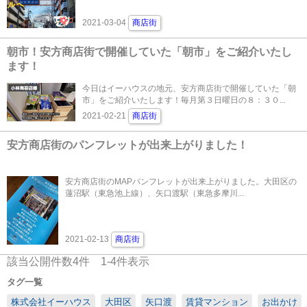
2021-03-04
商店街
朝市！安方商店街で開催していた「朝市」をご紹介いたし
ます！
今日はイーハウスの地元、安方商店街で開催していた「朝
市」をご紹介いたします！毎月第３日曜日の８：３０...
2021-02-21
商店街
安方商店街のパンフレットが出来上がりました！
安方商店街のMAPパンフレットが出来上がりました。大田区の
蓮沼駅（東急池上線）、矢口渡駅（東急多摩川...
2021-02-13
商店街
該当公開件数
4
件
1-4
件表示
タグ一覧
株式会社イーハウス
大田区
矢口渡
賃貸マンション
お出かけ