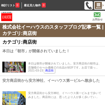
0
0
検討リスト
最近見た物件
お問合せ
株式会社イーハウスのスタッフブログ記事一覧 |
カテゴリ:商店街
カテゴリ:商店街
本日は「朝市」が開催されていました！
本日は朝市が開催されていました。安方商店街の朝市は、
店舗様のセール価格での出品が好評です。お店で扱っ...
2021-03-23
商店街
安方商店街から安方神社、イーハウス第一ビルへ散歩した
安方商店街から安方神社、イーハウス第一ビルまで歩いて
みました。商店街には、思ったより人が多く歩いてい...