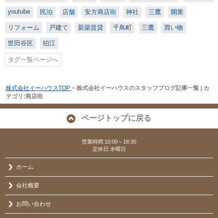
youtube
民泊
店舗
安方商店街
神社
三鷹
開業
リフォーム
戸建て
新築賃貸
千鳥町
三鷹
買い物
世田谷区
狛江
タグ一覧ページへ
株式会社イーハウスTOP
>
株式会社イーハウスのスタッフブログ記事一覧 | カ
テゴリ:商店街
ページトップに戻る
営業時間:10:00～18:30
定休日:水曜日
ホーム
会社概要
お問い合わせ