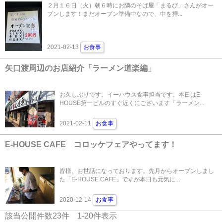
２月１６日（火）朝６時にお隣のそば屋「まるび」さんがオー
プンします！まだオープン準備中なので、中を拝...
2021-02-13
お食事
矢口渡周辺のお店紹介「ラーメン道楽編」
お久しぶりです。イーハウス食事担当です。本日はE-
HOUSE第一ビルのすぐ近くにございます「ラーメン...
2021-02-11
お食事
E-HOUSE CAFE コロッケフェアやってます！
皆様、お世話になっております。先月からオープンしまし
た「E-HOUSE CAFE」ですが本日も元気に...
2020-12-14
お食事
該当公開件数
23
件
1-20
件表示