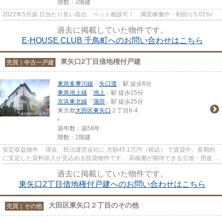
階数：2階建
2022年5月築 日当たり良い高台、ペット相談可！ 満室稼働中・利回り5.01%!
過去に掲載していた物件です。
E-HOUSE CLUB 千鳥町へのお問い合わせはこちら
東矢口2丁目借地権付戸建
売買｜中古一戸建
東急多摩川線
「
矢口渡
」駅 徒歩6分
東急池上線
「
池上
」駅 徒歩15分
京浜東北線
「
蒲田
」駅 徒歩25分
東京都
大田区
東矢口
２丁目6-4
-
築年数：築58年
階数：2階建
安定収益物件 現在、民泊運営会社に 月額45.1万円（税込） で賃貸中。長期的
に安定した賃料収入が見込める投資物件です。 高稼働が期待できる立地・用途
民泊運営実績があるため...
過去に掲載していた物件です。
東矢口2丁目借地権付戸建へのお問い合わせはこちら
大田区東矢口２丁目のその他
売買｜その他