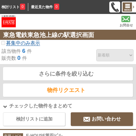
0
0
検討リスト
最近見た物件
お問合せ
東急電鉄東急池上線の駅選択画面
募集中のみ表示
6
該当物件
件
0
販売数
件
さらに条件を絞り込む
物件リクエスト
チェックした物件をまとめて
検討リストに追加
お問い合わせ
E-HOUSE第四ビル
売買｜ビル