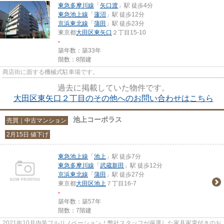
東急多摩川線
「
矢口渡
」駅 徒歩4分
東急池上線
「
蓮沼
」駅 徒歩12分
京浜東北線
「
蒲田
」駅 徒歩23分
東京都
大田区
東矢口
２丁目15-10
-
築年数：築33年
階数：8階建
商店街に面する機械式駐車場です。
過去に掲載していた物件です。
大田区東矢口２丁目のその他へのお問い合わせはこちら
池上コーポラス
売買｜中古マンション
2月15日 値下げ
東急池上線
「
池上
」駅 徒歩7分
東急多摩川線
「
武蔵新田
」駅 徒歩12分
京浜東北線
「
蒲田
」駅 徒歩27分
東京都
大田区
池上
７丁目16-7
-
築年数：築57年
階数：7階建
2021年10月内装フルリノベーション！弊社スタッフが厳選した家具家電付きのお