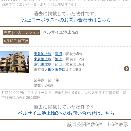
部屋です！エレベーターあり！池上駅徒歩7分！
過去に掲載していた物件です。
池上コーポラスへのお問い合わせはこちら
ベルサイユ池上№3
売買｜中古マンション
4月18日 値下げ
東急池上線
「
蓮沼
」駅 徒歩5分
東急池上線
「
池上
」駅 徒歩12分
京浜東北線
「
蒲田
」駅 徒歩16分
東京都
大田区
東矢口
１丁目9-2
-
築年数：築35年
階数：5階建
月額50,000円にてサブリース中。表面利回り6.6％。令和２年度固定資産税・都
市計画税の合計26,100円。
過去に掲載していた物件です。
ベルサイユ池上№3へのお問い合わせはこちら
該当公開件数
6
件
1-6
件表示