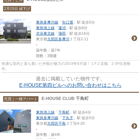
2月15日 値下げ
東急多摩川線
「
矢口渡
」駅 徒歩5分
東急池上線
「
蓮沼
」駅 徒歩8分
京浜東北線
「
蒲田
」駅 徒歩16分
東京都
大田区
多摩川
１丁目2-11
-
築年数：築7年
階数：3階建
快適な室内と落ち着いた外観が魅力の2019年6月築！１F２店舗、2-3F住居物
件。
過去に掲載していた物件です。
E-HOUSE第四ビルへのお問い合わせはこちら
E-HOUSE CLUB 千鳥町
売買｜一棟アパート
東急池上線
「
千鳥町
」駅 徒歩4分
東急多摩川線
「
下丸子
」駅 徒歩5分
東京都
大田区
千鳥
３丁目4-20
-
築年数：築4年