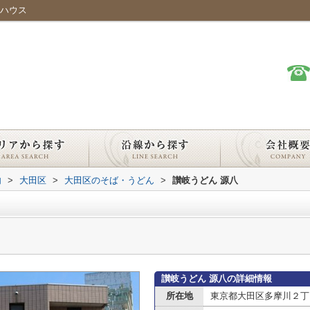
ーハウス
内
>
大田区
>
大田区のそば・うどん
>
讃岐うどん 源八
讃岐うどん 源八の詳細情報
所在地
東京都大田区多摩川２丁