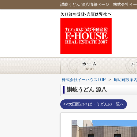
讃岐うどん 源八情報ページ｜株式会社イ
株式会社イーハウスTOP
>
周辺施設案
讃岐うどん 源八
<<大田区のそば・うどんの一覧へ