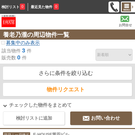
0
0
検討リスト
最近見た物件
お問合せ
養老乃瀧の周辺物件一覧
募集中のみ表示
3
該当物件
件
0
販売数
件
さらに条件を絞り込む
物件リクエスト
チェックした物件をまとめて
検討リストに追加
お問い合わせ
E-HOUSE第四ビル
賃貸｜一戸建て