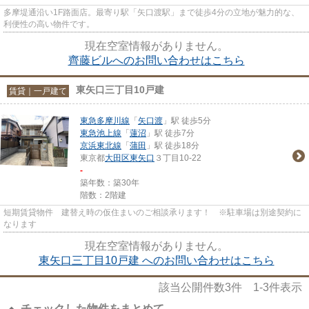
多摩堤通沿い1F路面店。最寄り駅「矢口渡駅」まで徒歩4分の立地が魅力的な、
利便性の高い物件です。
現在空室情報がありません。
齊藤ビルへのお問い合わせはこちら
東矢口三丁目10戸建
賃貸｜一戸建て
東急多摩川線
「
矢口渡
」駅 徒歩5分
東急池上線
「
蓮沼
」駅 徒歩7分
京浜東北線
「
蒲田
」駅 徒歩18分
東京都
大田区
東矢口
３丁目10-22
-
築年数：築30年
階数：2階建
短期賃貸物件 建替え時の仮住まいのご相談承ります！ ※駐車場は別途契約に
なります
現在空室情報がありません。
東矢口三丁目10戸建 へのお問い合わせはこちら
該当公開件数
3
件
1-3
件表示
チェックした物件をまとめて