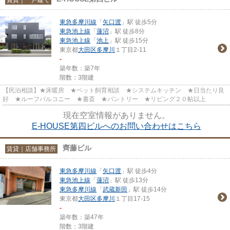
東急多摩川線
「
矢口渡
」駅 徒歩5分
東急池上線
「
蓮沼
」駅 徒歩8分
東急池上線
「
池上
」駅 徒歩15分
東京都
大田区
多摩川
１丁目2-11
-
築年数：築7年
階数：3階建
【民泊相談】★床暖房 ★ペット飼育相談 ★システムキッチン ★日当たり良
好 ★ルーフバルコニー ★書斎 ★パントリー ★リビング２０帖以上
現在空室情報がありません。
E-HOUSE第四ビルへのお問い合わせはこちら
齊藤ビル
賃貸｜店舗事務所
東急多摩川線
「
矢口渡
」駅 徒歩4分
東急池上線
「
蓮沼
」駅 徒歩13分
東急多摩川線
「
武蔵新田
」駅 徒歩14分
東京都
大田区
多摩川
１丁目17-15
-
築年数：築47年
階数：3階建