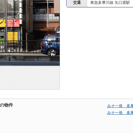
交通
東急多摩川線 矢口渡駅
の物件
みそ一発 多
みそ一発 多