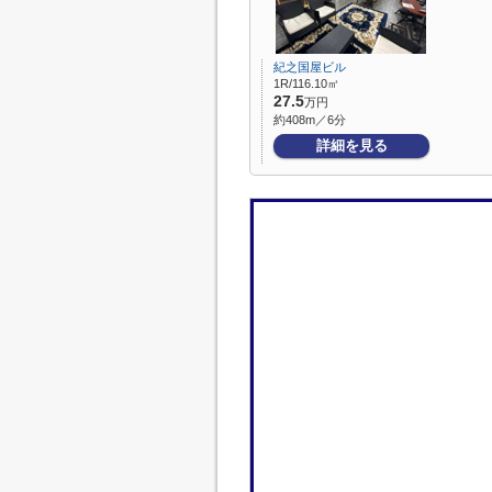
紀之国屋ビル
1R/116.10㎡
27.5
万円
約408m／6分
詳細を見る