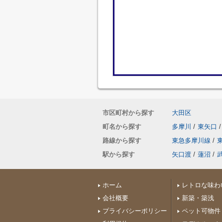
市区町村から探す
大田区
町名から探す
多摩川
/
東矢口
/
路線から探す
東急多摩川線
/
駅から探す
矢口渡
/
蓮沼
/
ホーム
レトロな味わ
会社概要
新築・築浅
プライバシーポリシー
ペット可物件