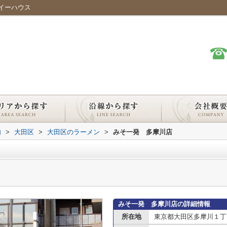
イーハウス
内
>
大田区
>
大田区のラーメン
>
みそ一発 多摩川店
みそ一発 多摩川店の詳細情報
所在地
東京都大田区多摩川１丁