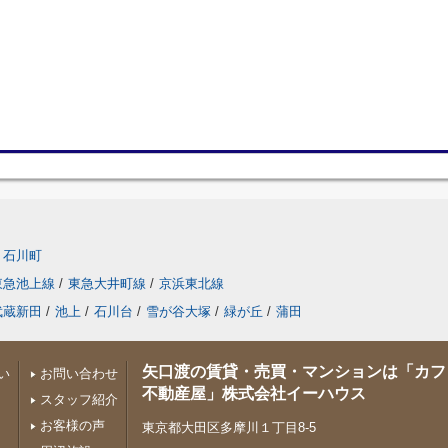
石川町
東急池上線
/
東急大井町線
/
京浜東北線
武蔵新田
/
池上
/
石川台
/
雪が谷大塚
/
緑が丘
/
蒲田
矢口渡の賃貸・売買・マンションは「カフ
い
お問い合わせ
不動産屋」株式会社イーハウス
スタッフ紹介
お客様の声
東京都大田区多摩川１丁目8-5