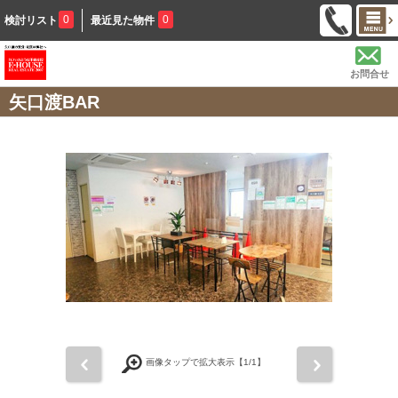
0
0
検討リスト
最近見た物件
お問合せ
矢口渡BAR
前
次
画像タップで拡大表示【
1
/1】