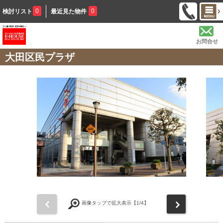
0
0
検討リスト
最近見た物件
お問合せ
大田区民プラザ
前
次
画像タップで拡大表示【
1
/4】