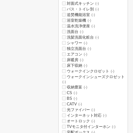
対面式キッチン
(-)
バス・トイレ別
(-)
追焚機能浴室
(-)
浴室乾燥機
(-)
温水洗浄便座
(-)
洗面台
(-)
洗髪洗面化粧台
(-)
シャワー
(-)
独立洗面台
(-)
エアコン
(-)
床暖房
(-)
床下収納
(-)
ウォークインクロゼット
(-)
ウォークインシューズクロゼット
(-)
収納豊富
(-)
CS
(-)
BS
(-)
CATV
(-)
光ファイバー
(-)
インターネット対応
(-)
オートロック
(-)
TVモニタ付インターホン
(-)
宅配ボックス
(-)