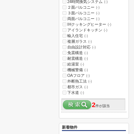
24時間換気システム
(-)
２面バルコニー
(-)
３面バルコニー
(-)
両面バルコニー
(-)
IHクッキングヒーター
(-)
アイランドキッチン
(-)
輸入住宅
(-)
複層ガラス
(-)
自由設計対応
(-)
免震構造
(-)
耐震構造
(-)
給湯室
(-)
機械警備
(-)
OAフロア
(-)
外断熱工法
(-)
都市ガス
(-)
下水道
(-)
2
件が該当
新着物件