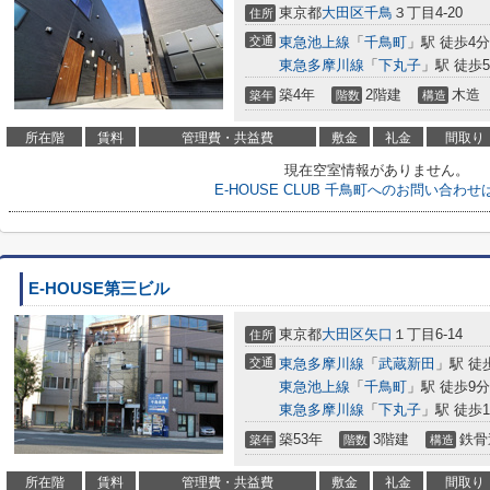
東京都
大田区
千鳥
３丁目4-20
住所
交通
東急池上線
「
千鳥町
」駅 徒歩4分
東急多摩川線
「
下丸子
」駅 徒歩
築4年
2階建
木造
築年
階数
構造
所在階
賃料
管理費・共益費
敷金
礼金
間取り
現在空室情報がありません。
E-HOUSE CLUB 千鳥町へのお問い合わ
E-HOUSE第三ビル
東京都
大田区
矢口
１丁目6-14
住所
交通
東急多摩川線
「
武蔵新田
」駅 徒
東急池上線
「
千鳥町
」駅 徒歩9分
東急多摩川線
「
下丸子
」駅 徒歩1
築53年
3階建
鉄骨
築年
階数
構造
所在階
賃料
管理費・共益費
敷金
礼金
間取り