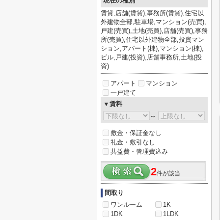
現在の種別
賃貸,店舗(賃貸),事務所(賃貸),住宅以
外建物全部,駐車場,マンション(売買),
戸建(売買),土地(売買),店舗(売買),事務
所(売買),住宅以外建物全部,投資マン
ション,アパート(棟),マンション(棟),
ビル,戸建(投資),店舗事務所,土地(投
資)
アパート
マンション
一戸建て
▼賃料
～
敷金・保証金なし
礼金・敷引なし
共益費・管理費込み
2
件が該当
間取り
ワンルーム
1K
1DK
1LDK