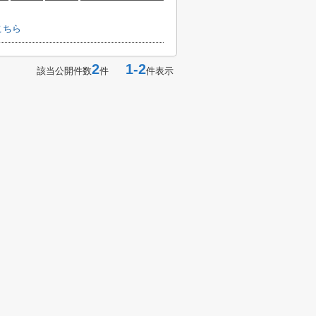
こちら
2
1-2
該当公開件数
件
件表示