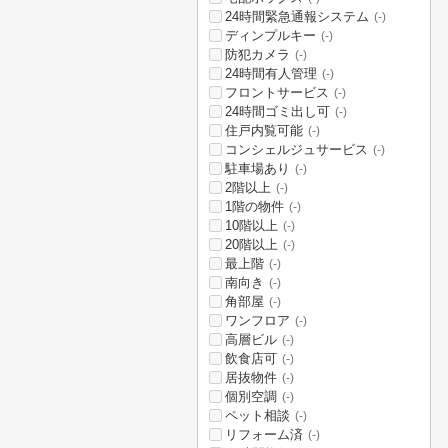
24時間緊急通報システム
(-)
ディンプルキー
(-)
防犯カメラ
(-)
24時間有人管理
(-)
フロントサービス
(-)
24時間ゴミ出し可
(-)
住戸内覧可能
(-)
コンシェルジュサービス
(-)
駐車場あり
(-)
2階以上
(-)
1階の物件
(-)
10階以上
(-)
20階以上
(-)
最上階
(-)
南向き
(-)
角部屋
(-)
ワンフロア
(-)
高層ビル
(-)
飲食店可
(-)
居抜物件
(-)
個別空調
(-)
ペット相談
(-)
リフォーム済
(-)