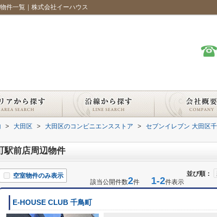
の物件一覧｜株式会社イーハウス
内
>
大田区
>
大田区のコンビニエンスストア
>
セブンイレブン 大田区
町駅前店周辺物件
並び順：
空室物件のみ表示
2
1-2
該当公開件数
件
件表示
E-HOUSE CLUB 千鳥町