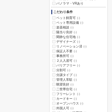
パノラマ・VRあり
こだわり条件
ペット飼育可
(-)
ペット専用設備
(-)
楽器相談
(-)
陽当り良好
(-)
閑静な住宅地
(-)
デザイナーズ
(-)
リノベーション済
(-)
保証人不要
(-)
事務所可
(-)
２人入居可
(-)
バリアフリー
(-)
分割可
(-)
分譲タイプ
(-)
管理人常駐
(-)
眺望良好
(-)
二世帯住宅
(-)
フリーレント
(-)
カードキー
(-)
オープンハウス
(-)
外国人可
(-)