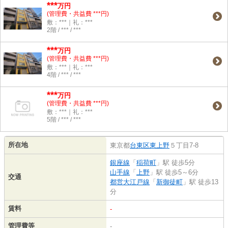
***
万円
(管理費・共益費 ***円)
敷：***｜礼：***
2階 / *** / ***
***
万円
(管理費・共益費 ***円)
敷：***｜礼：***
4階 / *** / ***
***
万円
(管理費・共益費 ***円)
敷：***｜礼：***
5階 / *** / ***
所在地
東京都
台東区
東上野
５丁目7-8
銀座線
「
稲荷町
」駅 徒歩5分
山手線
「
上野
」駅 徒歩5～6分
交通
都営大江戸線
「
新御徒町
」駅 徒歩13
分
賃料
-
管理費等
-