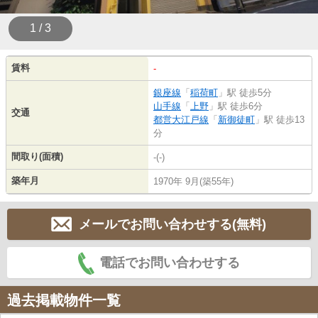
1 / 3
賃料
-
銀座線
「
稲荷町
」駅 徒歩5分
山手線
「
上野
」駅 徒歩6分
交通
都営大江戸線
「
新御徒町
」駅 徒歩13
分
間取り(面積)
-(-)
築年月
1970年 9月(築55年)
メールでお問い合わせする(無料)
電話でお問い合わせする
過去掲載物件一覧