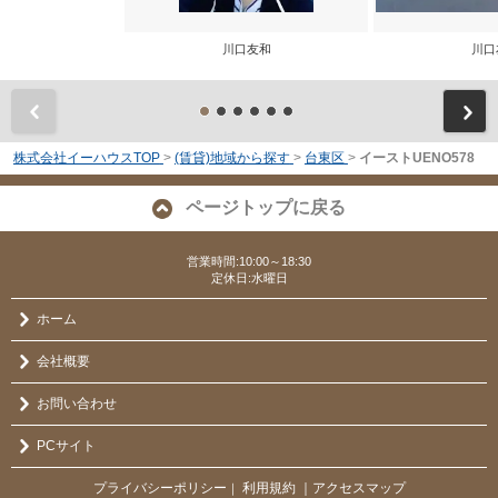
川口友和
川口
前
株式会社イーハウスTOP
>
(賃貸)地域から探す
>
台東区
>
イーストUENO578
ページトップに戻る
営業時間:10:00～18:30
定休日:水曜日
ホーム
会社概要
お問い合わせ
PCサイト
プライバシーポリシー
利用規約
｜アクセスマップ
｜