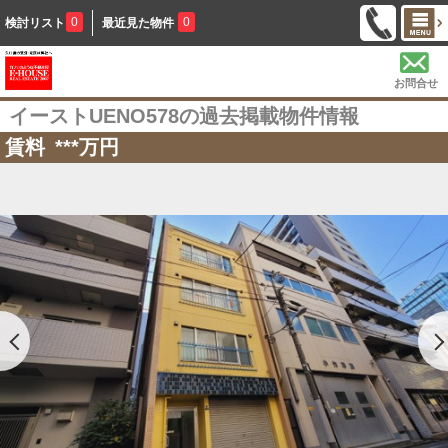
0
0
検討リスト
最近見た物件
お問合せ
イーストUENO578の過去掲載物件情報
賃料
***
万円