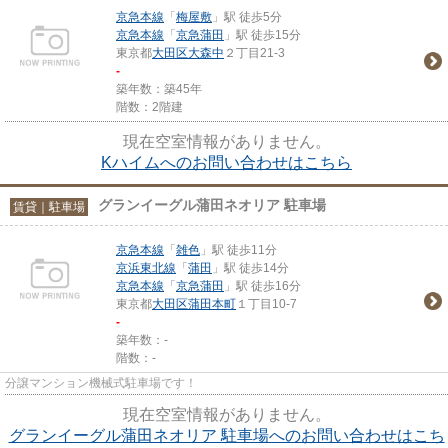
京急本線
「
梅屋敷
」駅 徒歩5分
京急本線
「
京急蒲田
」駅 徒歩15分
東京都
大田区
大森中
２丁目21-3
-
築年数：築45年
階数：2階建
現在空室情報がありません。
Kハイムへのお問い合わせはこちら
グランイーグル蒲田ネオリア 駐車場
賃貸｜駐車場
京急本線
「
雑色
」駅 徒歩11分
京浜東北線
「
蒲田
」駅 徒歩14分
京急本線
「
京急蒲田
」駅 徒歩16分
東京都
大田区
蒲田本町
１丁目10-7
-
築年数：-
階数：-
分譲マンション機械式駐車場です！
現在空室情報がありません。
グランイーグル蒲田ネオリア 駐車場へのお問い合わせはこち