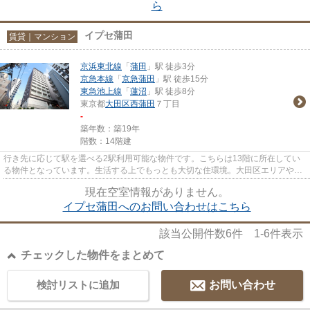
ら
イプセ蒲田
賃貸｜マンション
京浜東北線
「
蒲田
」駅 徒歩3分
京急本線
「
京急蒲田
」駅 徒歩15分
東急池上線
「
蓮沼
」駅 徒歩8分
東京都
大田区
西蒲田
７丁目
-
築年数：築19年
階数：14階建
行き先に応じて駅を選べる2駅利用可能な物件です。こちらは13階に所在してい
る物件となっています。生活する上でもっとも大切な住環境。大田区エリアや京
浜東北線蒲田付近であなたのラ...
現在空室情報がありません。
イプセ蒲田へのお問い合わせはこちら
該当公開件数
6
件
1-6
件表示
チェックした物件をまとめて
検討リストに追加
お問い合わせ