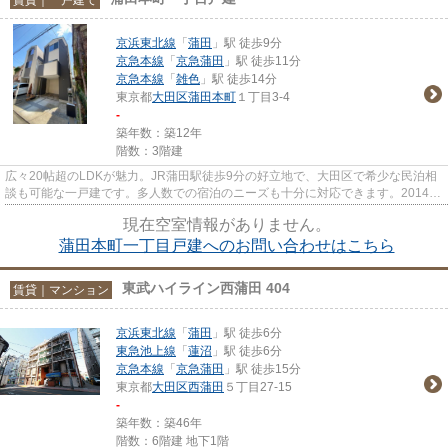
京浜東北線
「
蒲田
」駅 徒歩9分
京急本線
「
京急蒲田
」駅 徒歩11分
京急本線
「
雑色
」駅 徒歩14分
東京都
大田区
蒲田本町
１丁目3-4
-
築年数：築12年
階数：3階建
広々20帖超のLDKが魅力。JR蒲田駅徒歩9分の好立地で、大田区で希少な民泊相
談も可能な一戸建です。多人数での宿泊のニーズも十分に対応できます。2014年
築で室内環境も整ったイチオシ...
現在空室情報がありません。
蒲田本町一丁目戸建へのお問い合わせはこちら
東武ハイライン西蒲田 404
賃貸｜マンション
京浜東北線
「
蒲田
」駅 徒歩6分
東急池上線
「
蓮沼
」駅 徒歩6分
京急本線
「
京急蒲田
」駅 徒歩15分
東京都
大田区
西蒲田
５丁目27-15
-
築年数：築46年
階数：6階建 地下1階