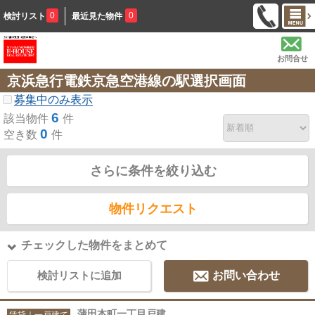
0
0
検討リスト
最近見た物件
お問合せ
京浜急行電鉄京急空港線の駅選択画面
募集中のみ表示
6
該当物件
件
0
空き数
件
さらに条件を絞り込む
物件リクエスト
チェックした物件をまとめて
検討リストに追加
お問い合わせ
蒲田本町一丁目戸建
賃貸｜一戸建て