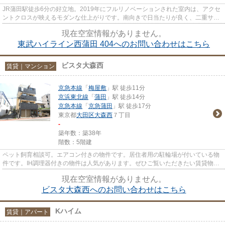
JR蒲田駅徒歩6分の好立地。2019年にフルリノベーションされた室内は、アクセ
ントクロスが映えるモダンな仕上がりです。南向きで日当たりが良く、二重サッ
シ採用により静かで快適な環境...
現在空室情報がありません。
東武ハイライン西蒲田 404へのお問い合わせはこちら
ビスタ大森西
賃貸｜マンション
京急本線
「
梅屋敷
」駅 徒歩11分
京浜東北線
「
蒲田
」駅 徒歩14分
京急本線
「
京急蒲田
」駅 徒歩17分
東京都
大田区
大森西
７丁目
-
築年数：築38年
階数：5階建
ペット飼育相談可。エアコン付きの物件です。居住者用の駐輪場が付いている物
件です。IH調理器付きの物件は人気があります。ぜひご覧いただきたい賃貸物件
です。大田区や京急本線梅屋...
現在空室情報がありません。
ビスタ大森西へのお問い合わせはこちら
Kハイム
賃貸｜アパート