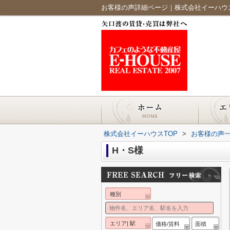
お客様の声詳細ページ｜株式会社イーハウ
株式会社イーハウスTOP
>
お客様の声
H・S様
種別
エリア| 駅
価格/賃料
面積