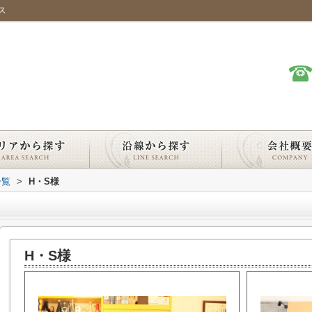
ス
一覧
>
H・S様
H・S様