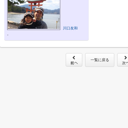
川口友和
-
一覧に戻る