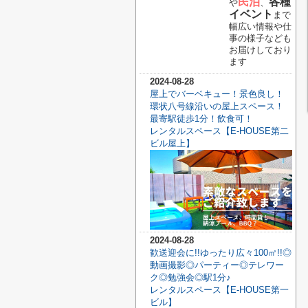
民泊
各種
や
、
イベント
まで
幅広い情報や仕
事の様子なども
お届けしており
ます
2024-08-28
屋上でバーベキュー！景色良し！
環状八号線沿いの屋上スペース！
最寄駅徒歩1分！飲食可！
レンタルスペース【E-HOUSE第二
ビル屋上】
2024-08-28
歓送迎会に!!ゆったり広々100㎡!!◎
動画撮影◎パーティー◎テレワー
ク◎勉強会◎駅1分♪
レンタルスペース【E-HOUSE第一
ビル】