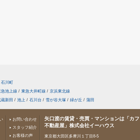
石川町
東急池上線
/
東急大井町線
/
京浜東北線
武蔵新田
/
池上
/
石川台
/
雪が谷大塚
/
緑が丘
/
蒲田
矢口渡の賃貸・売買・マンションは「カフ
い
お問い合わせ
不動産屋」株式会社イーハウス
スタッフ紹介
お客様の声
東京都大田区多摩川１丁目8-5