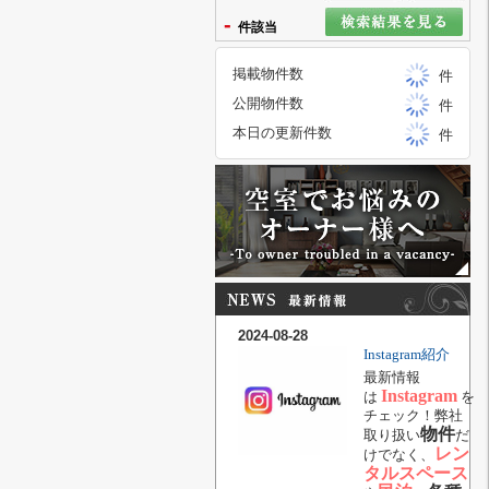
-
件該当
掲載物件数
件
公開物件数
件
本日の更新件数
件
2024-08-28
Instagram紹介
最新情報
Instagram
は
を
チェック！弊社
物件
取り扱い
だ
レン
けでなく、
タルスペース