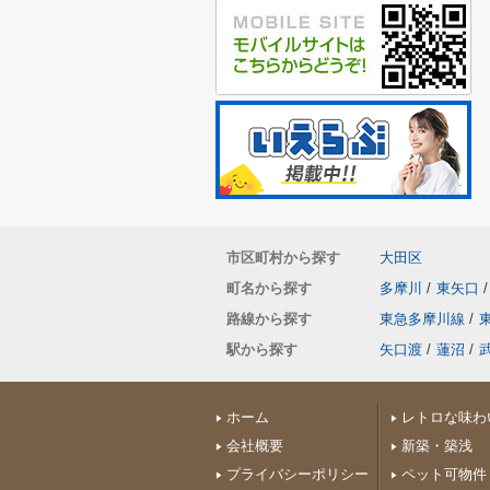
市区町村から探す
大田区
町名から探す
多摩川
/
東矢口
/
路線から探す
東急多摩川線
/
駅から探す
矢口渡
/
蓮沼
/
ホーム
レトロな味わ
会社概要
新築・築浅
プライバシーポリシー
ペット可物件