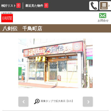
0
0
検討リスト
最近見た物件
お問合せ
八剣伝 千鳥町店
前
次
画像タップで拡大表示【
1
/1】