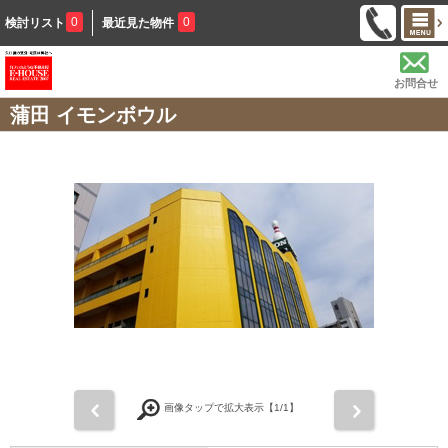
0
0
検討リスト
最近見た物件
お問合せ
蒲田 イモンボウル
前
次
画像タップで拡大表示【
1
/1】