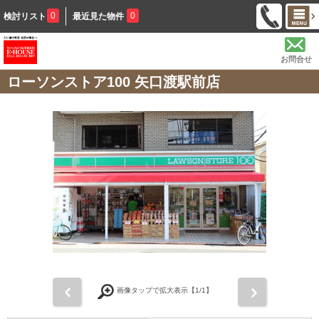
0
0
検討リスト
最近見た物件
お問合せ
ローソンストア100 矢口渡駅前店
前
次
画像タップで拡大表示【
1
/1】