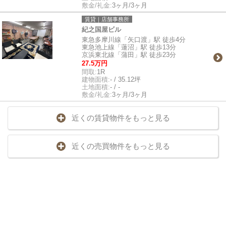
敷金/礼金:
3ヶ月/3ヶ月
賃貸｜店舗事務所
紀之国屋ビル
東急多摩川線「矢口渡」駅 徒歩4分
東急池上線「蓮沼」駅 徒歩13分
京浜東北線「蒲田」駅 徒歩23分
27.5万円
間取:
1R
建物面積:
- / 35.12坪
土地面積:
- / -
敷金/礼金:
3ヶ月/3ヶ月
近くの賃貸物件をもっと見る
近くの売買物件をもっと見る