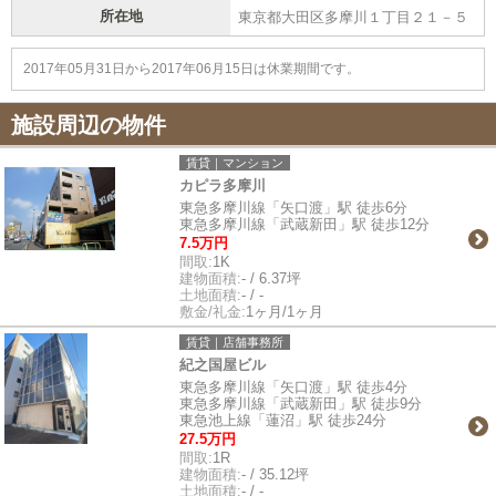
所在地
東京都大田区多摩川１丁目２１－５
2017年05月31日から2017年06月15日は休業期間です。
施設周辺の物件
賃貸｜マンション
カピラ多摩川
東急多摩川線「矢口渡」駅 徒歩6分
東急多摩川線「武蔵新田」駅 徒歩12分
7.5万円
間取:
1K
建物面積:
- / 6.37坪
土地面積:
- / -
敷金/礼金:
1ヶ月/1ヶ月
賃貸｜店舗事務所
紀之国屋ビル
東急多摩川線「矢口渡」駅 徒歩4分
東急多摩川線「武蔵新田」駅 徒歩9分
東急池上線「蓮沼」駅 徒歩24分
27.5万円
間取:
1R
建物面積:
- / 35.12坪
土地面積:
- / -