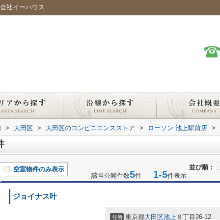
式会社イーハウス
内
>
大田区
>
大田区のコンビニエンスストア
>
ローソン 池上駅前店
>
件
並び順：
空室物件のみ表示
5
1-5
該当公開件数
件
件表示
ジョイナス叶
東京都
大田区
池上
６丁目26-12
住所