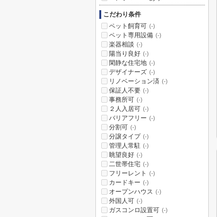
こだわり条件
ペット飼育可
(-)
ペット専用設備
(-)
楽器相談
(-)
陽当り良好
(-)
閑静な住宅地
(-)
デザイナーズ
(-)
リノベーション済
(-)
保証人不要
(-)
事務所可
(-)
２人入居可
(-)
バリアフリー
(-)
分割可
(-)
分譲タイプ
(-)
管理人常駐
(-)
眺望良好
(-)
二世帯住宅
(-)
フリーレント
(-)
カードキー
(-)
オープンハウス
(-)
外国人可
(-)
ガスコンロ設置可
(-)