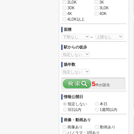
2LDK
3K
3DK
3LDK
4K
4DK
4LDK以上
面積
～
駅からの徒歩
築年数
5
件が該当
情報公開日
指定しない
本日
3日以内
1週間以内
画像・動画あり
画像あり
動画あり
パノラマ・VRあり