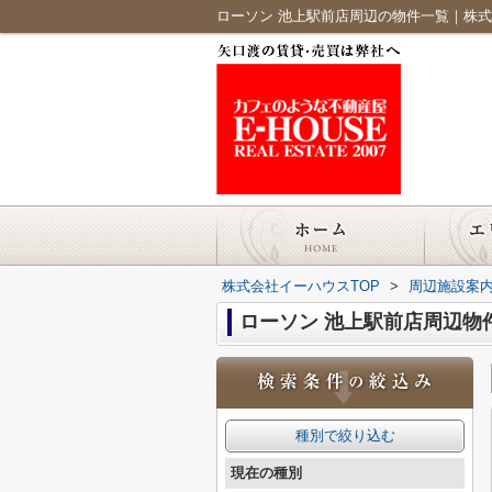
ローソン 池上駅前店周辺の物件一覧｜株
株式会社イーハウスTOP
>
周辺施設案
ローソン 池上駅前店周辺物
種別で絞り込む
現在の種別