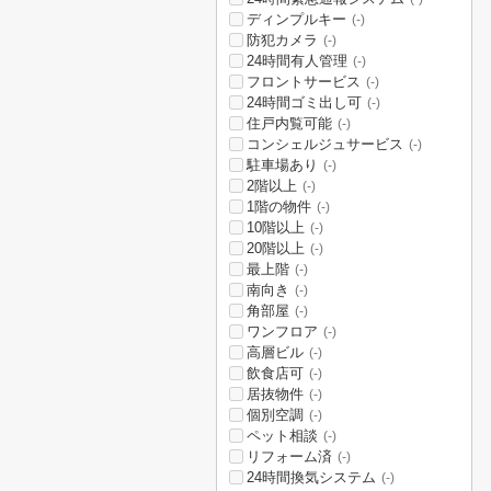
ディンプルキー
(-)
防犯カメラ
(-)
24時間有人管理
(-)
フロントサービス
(-)
24時間ゴミ出し可
(-)
住戸内覧可能
(-)
コンシェルジュサービス
(-)
駐車場あり
(-)
2階以上
(-)
1階の物件
(-)
10階以上
(-)
20階以上
(-)
最上階
(-)
南向き
(-)
角部屋
(-)
ワンフロア
(-)
高層ビル
(-)
飲食店可
(-)
居抜物件
(-)
個別空調
(-)
ペット相談
(-)
リフォーム済
(-)
24時間換気システム
(-)