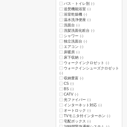
バス・トイレ別
(-)
追焚機能浴室
(-)
浴室乾燥機
(-)
温水洗浄便座
(-)
洗面台
(-)
洗髪洗面化粧台
(-)
シャワー
(-)
独立洗面台
(-)
エアコン
(-)
床暖房
(-)
床下収納
(-)
ウォークインクロゼット
(-)
ウォークインシューズクロゼット
(-)
収納豊富
(-)
CS
(-)
BS
(-)
CATV
(-)
光ファイバー
(-)
インターネット対応
(-)
オートロック
(-)
TVモニタ付インターホン
(-)
宅配ボックス
(-)
24時間緊急通報システム
(-)