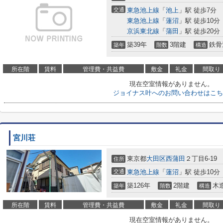
交通
東急池上線
「
池上
」駅 徒歩7分
東急池上線
「
蓮沼
」駅 徒歩10分
京浜東北線
「
蒲田
」駅 徒歩20分
築39年
3階建
鉄骨
築年
階数
構造
所在階
賃料
管理費・共益費
敷金
礼金
間取り
現在空室情報がありません。
ジョイナス叶へのお問い合わせはこち
宮川荘
東京都
大田区
西蒲田
２丁目6-19
住所
交通
東急池上線
「
蓮沼
」駅 徒歩10分
築126年
2階建
木
築年
階数
構造
所在階
賃料
管理費・共益費
敷金
礼金
間取り
現在空室情報がありません。