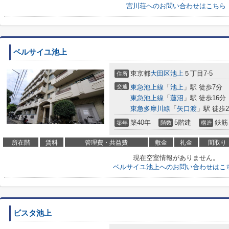
宮川荘へのお問い合わせはこちら
ベルサイユ池上
東京都
大田区
池上
５丁目7-5
住所
交通
東急池上線
「
池上
」駅 徒歩7分
東急池上線
「
蓮沼
」駅 徒歩16分
東急多摩川線
「
矢口渡
」駅 徒歩2
築40年
5階建
鉄筋
築年
階数
構造
所在階
賃料
管理費・共益費
敷金
礼金
間取り
現在空室情報がありません。
ベルサイユ池上へのお問い合わせはこ
ビスタ池上