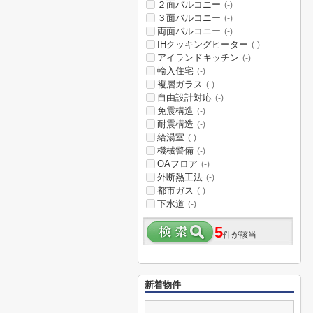
２面バルコニー
(-)
３面バルコニー
(-)
両面バルコニー
(-)
IHクッキングヒーター
(-)
アイランドキッチン
(-)
輸入住宅
(-)
複層ガラス
(-)
自由設計対応
(-)
免震構造
(-)
耐震構造
(-)
給湯室
(-)
機械警備
(-)
OAフロア
(-)
外断熱工法
(-)
都市ガス
(-)
下水道
(-)
5
件が該当
新着物件