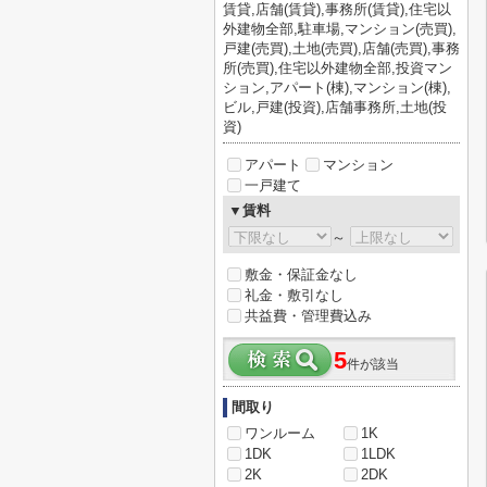
賃貸,店舗(賃貸),事務所(賃貸),住宅以
外建物全部,駐車場,マンション(売買),
戸建(売買),土地(売買),店舗(売買),事務
所(売買),住宅以外建物全部,投資マン
ション,アパート(棟),マンション(棟),
ビル,戸建(投資),店舗事務所,土地(投
資)
アパート
マンション
一戸建て
▼賃料
～
敷金・保証金なし
礼金・敷引なし
共益費・管理費込み
5
件が該当
間取り
ワンルーム
1K
1DK
1LDK
2K
2DK