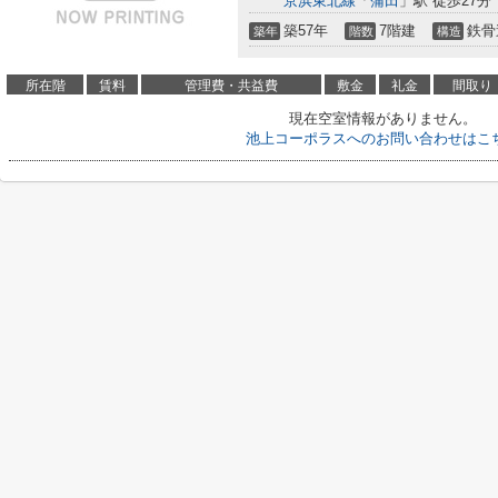
京浜東北線
「
蒲田
」駅 徒歩27分
築57年
7階建
鉄骨
築年
階数
構造
所在階
賃料
管理費・共益費
敷金
礼金
間取り
現在空室情報がありません。
池上コーポラスへのお問い合わせはこ