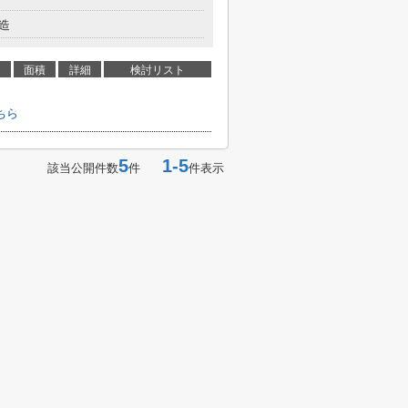
造
面積
詳細
検討リスト
ちら
5
1-5
該当公開件数
件
件表示