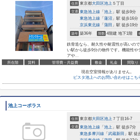
東京都
大田区
池上
５丁目
住所
交通
東急池上線
「
池上
」駅 徒歩9分
東急池上線
「
蓮沼
」駅 徒歩16分
京浜東北線
「
蒲田
」駅 徒歩19分
築36年
4階建 地下1階
築年
階数
鉄骨造なら、耐久性や耐震性が高いので
い駅から徒歩9分の物件です。機能性や
アや...
所在階
賃料
管理費・共益費
敷金
礼金
間取り
現在空室情報がありません。
ビスタ池上へのお問い合わせはこち
池上コーポラス
東京都
大田区
池上
７丁目16-7
住所
交通
東急池上線
「
池上
」駅 徒歩7分
東急多摩川線
「
武蔵新田
」駅 徒