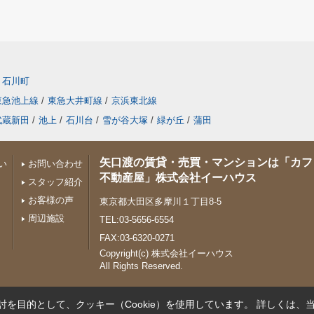
石川町
東急池上線
/
東急大井町線
/
京浜東北線
武蔵新田
/
池上
/
石川台
/
雪が谷大塚
/
緑が丘
/
蒲田
矢口渡の賃貸・売買・マンションは「カフ
い
お問い合わせ
不動産屋」株式会社イーハウス
スタッフ紹介
お客様の声
東京都大田区多摩川１丁目8-5
周辺施設
TEL:03-5656-6554
FAX:03-6320-0271
Copyright(c) 株式会社イーハウス
All Rights Reserved.
を目的として、クッキー（Cookie）を使用しています。
詳しくは、