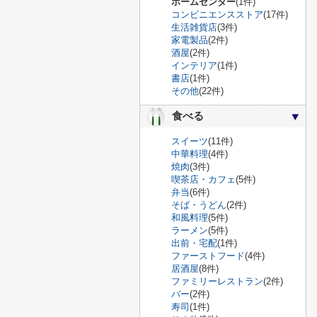
ホームセンター
(1件)
コンビニエンスストア
(17件)
生活雑貨店
(3件)
家電製品
(2件)
酒屋
(2件)
インテリア
(1件)
書店
(1件)
その他
(22件)
食べる
スイーツ
(11件)
中華料理
(4件)
焼肉
(3件)
喫茶店・カフェ
(5件)
弁当
(6件)
そば・うどん
(2件)
和風料理
(5件)
ラーメン
(5件)
出前・宅配
(1件)
ファーストフード
(4件)
居酒屋
(8件)
ファミリーレストラン
(2件)
バー
(2件)
寿司
(1件)