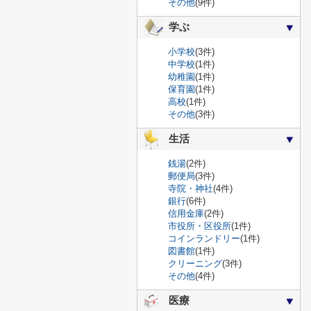
その他
(9件)
学ぶ
小学校
(3件)
中学校
(1件)
幼稚園
(1件)
保育園
(1件)
高校
(1件)
その他
(3件)
生活
銭湯
(2件)
郵便局
(3件)
寺院・神社
(4件)
銀行
(6件)
信用金庫
(2件)
市役所・区役所
(1件)
コインランドリー
(1件)
図書館
(1件)
クリーニング
(3件)
その他
(4件)
医療