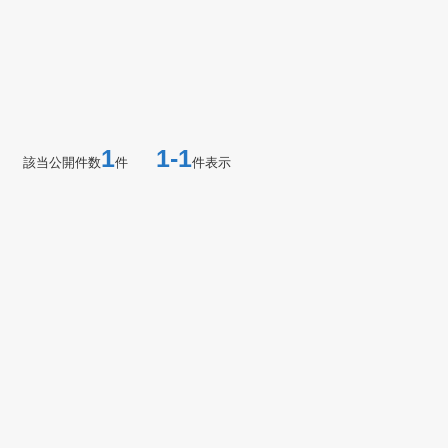
1
1-1
該当公開件数
件
件表示