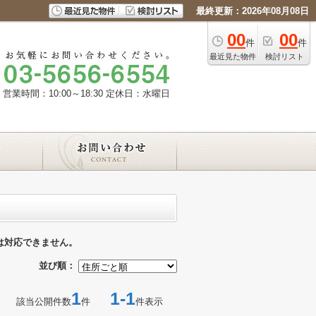
最終更新：2026年08月08日
00
00
件
件
最近見た物件
検討リスト
営業時間：10:00～18:30
定休日：水曜日
は対応できません。
並び順：
1
1-1
該当公開件数
件
件表示