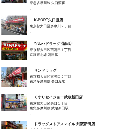
東急多摩川線 矢口渡駅
-
K-PORT矢口渡店
東京都大田区多摩川２丁目
-
ツルハドラッグ 蒲田店
東京都大田区西蒲田７丁目
京浜東北線 蒲田駅
-
サンドラッグ
東京都大田区東矢口２丁目
東急多摩川線 矢口渡駅
-
くすりセイジョー武蔵新田店
東京都大田区矢口１丁目
東急多摩川線 武蔵新田駅
-
ドラッグストアスマイル 武蔵新田店