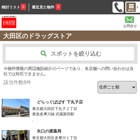
0
0
検討リスト
最近見た物件
お問合せ
大田区のドラッグストア
スポットを絞り込む
※物件情報の周辺施設紹介のページであり、各店舗への問い合わせは当
社では対応できません。
該当件数
8
件
どらっぐぱぱす 下丸子店
東京都大田区下丸子２丁目
東急多摩川線 武蔵新田駅
-
矢口の渡薬局
東京都大田区多摩川１丁目