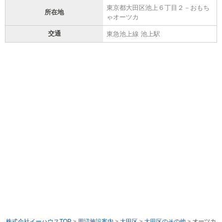
東京都大田区池上６丁目２－おもち
所在地
ゃオーツカ
交通
東急池上線 池上駅
株式会社イーハウスTOP
>
周辺施設案内
>
大田区
>
大田区のその他
>
オーツカ