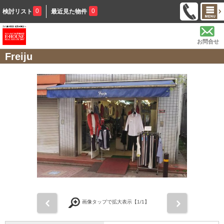
0
0
検討リスト
最近見た物件
お問合せ
Freiju
前
次
画像タップで拡大表示【
1
/1】