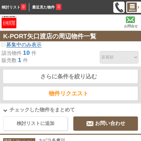
0
0
検討リスト
最近見た物件
お問合せ
K-PORT矢口渡店の周辺物件一覧
募集中のみ表示
10
該当物件
件
1
販売数
件
さらに条件を絞り込む
物件リクエスト
チェックした物件をまとめて
検討リストに追加
お問い合わせ
カピラ多摩川
賃貸｜マンション