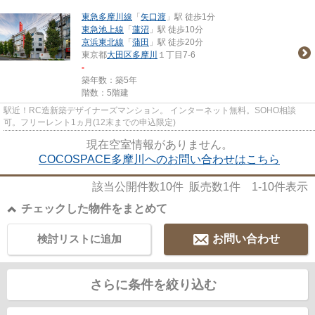
東急多摩川線
「
矢口渡
」駅 徒歩1分
東急池上線
「
蓮沼
」駅 徒歩10分
京浜東北線
「
蒲田
」駅 徒歩20分
東京都
大田区
多摩川
１丁目7-6
-
築年数：築5年
階数：5階建
駅近！RC造新築デザイナーズマンション。 インターネット無料。SOHO相談
可。フリーレント1ヵ月(12末までの申込限定)
現在空室情報がありません。
COCOSPACE多摩川へのお問い合わせはこちら
該当公開件数
10
件 販売数
1
件
1-10
件表示
チェックした物件をまとめて
検討リストに追加
お問い合わせ
さらに条件を絞り込む