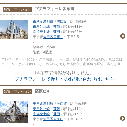
プチラフォーレ多摩川
賃貸｜マンション
東急多摩川線
「
矢口渡
」駅 徒歩2分
東急池上線
「
蓮沼
」駅 徒歩11分
京浜東北線
「
蒲田
」駅 徒歩22分
東京都
大田区
多摩川
１丁目8-5
-
築年数：築6年
階数：4階建
エレベーター・宅配ボックス完備。「矢口渡」駅徒歩2分の好立地で、周辺には
ローソン・まいばすけっと、商店街があり生活便利。南西角部屋で日当たり良
好、独立洗面台付き。IHクッキン...
現在空室情報がありません。
プチラフォーレ多摩川へのお問い合わせはこちら
福原ビル
賃貸｜マンション
東急多摩川線
「
矢口渡
」駅 徒歩3分
東急池上線
「
蓮沼
」駅 徒歩11分
京浜東北線
「
蒲田
」駅 徒歩15分
東京都
大田区
東矢口
２丁目14-15
-