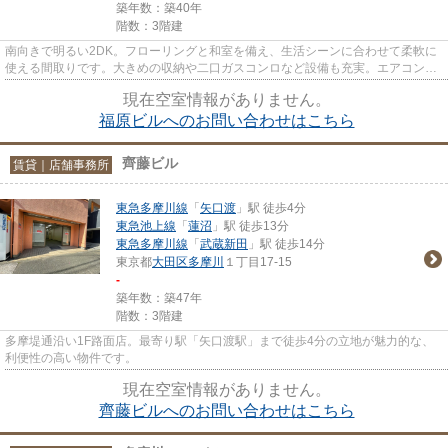
築年数：築40年
階数：3階建
南向きで明るい2DK。フローリングと和室を備え、生活シーンに合わせて柔軟に
使える間取りです。大きめの収納や二口ガスコンロなど設備も充実。エアコン・
追い焚き・温水洗浄便座・モニ...
現在空室情報がありません。
福原ビルへのお問い合わせはこちら
齊藤ビル
賃貸｜店舗事務所
東急多摩川線
「
矢口渡
」駅 徒歩4分
東急池上線
「
蓮沼
」駅 徒歩13分
東急多摩川線
「
武蔵新田
」駅 徒歩14分
東京都
大田区
多摩川
１丁目17-15
-
築年数：築47年
階数：3階建
多摩堤通沿い1F路面店。最寄り駅「矢口渡駅」まで徒歩4分の立地が魅力的な、
利便性の高い物件です。
現在空室情報がありません。
齊藤ビルへのお問い合わせはこちら