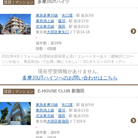
多摩川UTハイツ
賃貸｜マンション
東急多摩川線
「
矢口渡
」駅 徒歩3分
東急池上線
「
蓮沼
」駅 徒歩11分
京浜東北線
「
蒲田
」駅 徒歩21分
東京都
大田区
東矢口
２丁目14-16
-
築年数：築39年
階数：4階建
2022年4月リフォーム済(壁紙全面張替え済)！エレベーターあり！建物1Fにロー
ソンがあり、商店街沿いでお買い物にうれしい！3口ガスコンロのキッチン、家
族分の料理をつくる手間を軽減...
現在空室情報がありません。
多摩川UTハイツへのお問い合わせはこちら
E-HOUSE CLUB 新蒲田
賃貸｜マンション
東急多摩川線
「
矢口渡
」駅 徒歩5分
東急池上線
「
蓮沼
」駅 徒歩11分
京浜東北線
「
蒲田
」駅 徒歩15分
東京都
大田区
新蒲田
２丁目9-6
-
築年数：築6年
階数：4階建