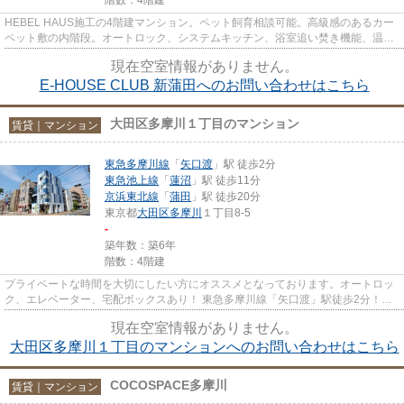
HEBEL HAUS施工の4階建マンション。ペット飼育相談可能。高級感のあるカー
ペット敷の内階段。オートロック、システムキッチン、浴室追い焚き機能、温水
洗浄便座、フローリング、全室角...
現在空室情報がありません。
E-HOUSE CLUB 新蒲田へのお問い合わせはこちら
大田区多摩川１丁目のマンション
賃貸｜マンション
東急多摩川線
「
矢口渡
」駅 徒歩2分
東急池上線
「
蓮沼
」駅 徒歩11分
京浜東北線
「
蒲田
」駅 徒歩20分
東京都
大田区
多摩川
１丁目8-5
-
築年数：築6年
階数：4階建
プライベートな時間を大切にしたい方にオススメとなっております。オートロッ
ク、エレベーター、宅配ボックスあり！ 東急多摩川線「矢口渡」駅徒歩2分！事
務所利用等相談可！コンビニ...
現在空室情報がありません。
大田区多摩川１丁目のマンションへのお問い合わせはこちら
COCOSPACE多摩川
賃貸｜マンション