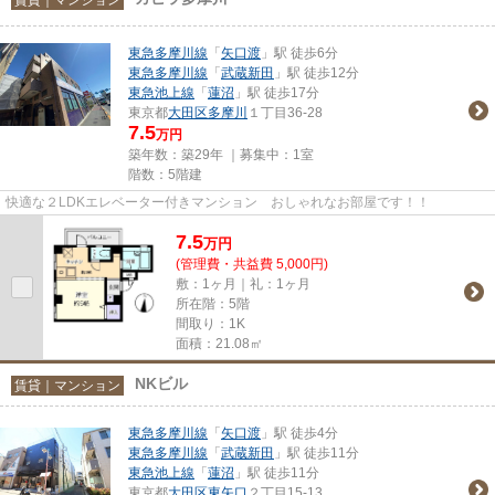
東急多摩川線
「
矢口渡
」駅 徒歩6分
東急多摩川線
「
武蔵新田
」駅 徒歩12分
東急池上線
「
蓮沼
」駅 徒歩17分
東京都
大田区
多摩川
１丁目36-28
7.5
万円
築年数：築29年 ｜募集中：
1室
階数：5階建
快適な２LDKエレベーター付きマンション おしゃれなお部屋です！！
7.5
万
円
(管理費・共益費 5,000円)
敷：1ヶ月｜礼：1ヶ月
所在階：5階
間取り：1K
面積：21.08㎡
NKビル
賃貸｜マンション
東急多摩川線
「
矢口渡
」駅 徒歩4分
東急多摩川線
「
武蔵新田
」駅 徒歩11分
東急池上線
「
蓮沼
」駅 徒歩11分
東京都
大田区
東矢口
２丁目15-13