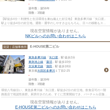
-
築年数：築56年
階数：3階建
【駅徒歩4分！利便性と生活環境を兼ね備えた好立地】 東急多摩川線「矢口渡」
駅より徒歩4分の好立地。通勤・通学のしやすさはもちろん、日々の移動もスム
ーズです。生活利便性も良好。...
現在空室情報がありません。
NKビルへのお問い合わせはこちら
E-HOUSE第二ビル
賃貸｜店舗事務所
東急多摩川線
「
矢口渡
」駅 徒歩2分
東急池上線
「
蓮沼
」駅 徒歩10分
京浜東北線
「
蒲田
」駅 徒歩18分
東京都
大田区
多摩川
１丁目2-25
-
築年数：築39年
階数：3階建
環状八号線沿い、東急多摩川線「矢口渡」駅徒歩2分の好立地。飲食店可の一階
路面店で視認性抜群。厨房付きのため、すぐに営業開始でき、バーチャル店舗や
テイクアウト拠点にも最適です。
現在空室情報がありません。
E-HOUSE第二ビルへのお問い合わせはこちら