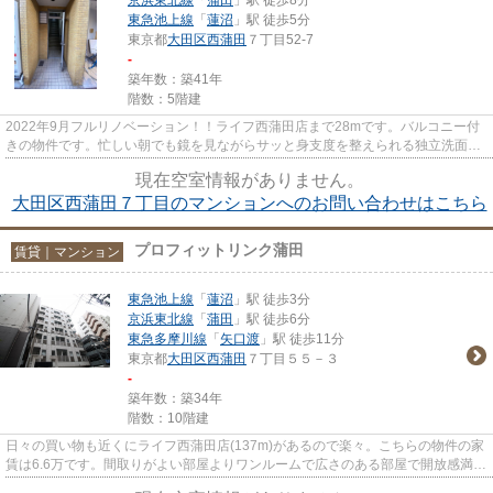
東急池上線
「
蓮沼
」駅 徒歩5分
東京都
大田区
西蒲田
７丁目52-7
-
築年数：築41年
階数：5階建
2022年9月フルリノベーション！！ライフ西蒲田店まで28mです。バルコニー付
きの物件です。忙しい朝でも鏡を見ながらサッと身支度を整えられる独立洗面台
があります。魅力も多い賃貸物...
現在空室情報がありません。
大田区西蒲田７丁目のマンションへのお問い合わせはこちら
プロフィットリンク蒲田
賃貸｜マンション
東急池上線
「
蓮沼
」駅 徒歩3分
京浜東北線
「
蒲田
」駅 徒歩6分
東急多摩川線
「
矢口渡
」駅 徒歩11分
東京都
大田区
西蒲田
７丁目５５－３
-
築年数：築34年
階数：10階建
日々の買い物も近くにライフ西蒲田店(137m)があるので楽々。こちらの物件の家
賃は6.6万です。間取りがよい部屋よりワンルームで広さのある部屋で開放感満載
です。快適な住み心地が好評...