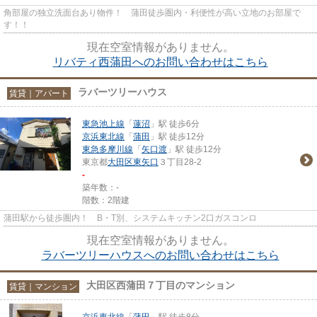
角部屋の独立洗面台あり物件！ 蒲田徒歩圏内・利便性が高い立地のお部屋で
す！！
現在空室情報がありません。
リバティ西蒲田へのお問い合わせはこちら
ラバーツリーハウス
賃貸｜アパート
東急池上線
「
蓮沼
」駅 徒歩6分
京浜東北線
「
蒲田
」駅 徒歩12分
東急多摩川線
「
矢口渡
」駅 徒歩12分
東京都
大田区
東矢口
３丁目28-2
-
築年数：-
階数：2階建
蒲田駅から徒歩圏内！ B・T別、システムキッチン2口ガスコンロ
現在空室情報がありません。
ラバーツリーハウスへのお問い合わせはこちら
大田区西蒲田７丁目のマンション
賃貸｜マンション
京浜東北線
「
蒲田
」駅 徒歩8分