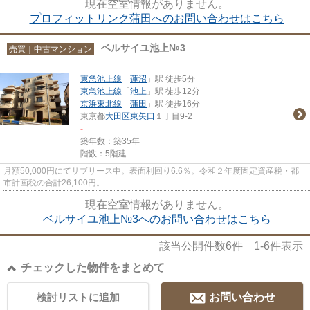
現在空室情報がありません。
プロフィットリンク蒲田へのお問い合わせはこちら
ベルサイユ池上№3
売買｜中古マンション
東急池上線
「
蓮沼
」駅 徒歩5分
東急池上線
「
池上
」駅 徒歩12分
京浜東北線
「
蒲田
」駅 徒歩16分
東京都
大田区
東矢口
１丁目9-2
-
築年数：築35年
階数：5階建
月額50,000円にてサブリース中。表面利回り6.6％。令和２年度固定資産税・都
市計画税の合計26,100円。
現在空室情報がありません。
ベルサイユ池上№3へのお問い合わせはこちら
該当公開件数
6
件
1-6
件表示
チェックした物件をまとめて
検討リストに追加
お問い合わせ