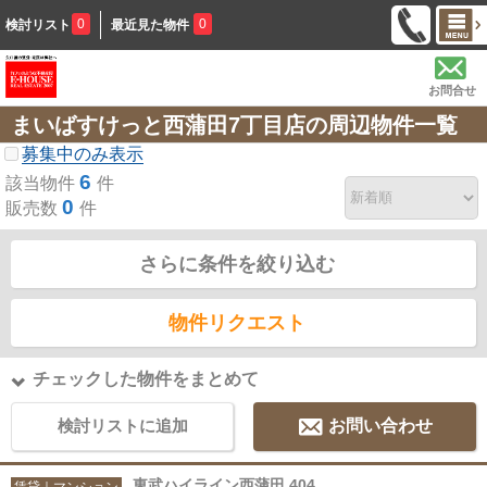
0
0
検討リスト
最近見た物件
お問合せ
まいばすけっと西蒲田7丁目店の周辺物件一覧
募集中のみ表示
6
該当物件
件
0
販売数
件
さらに条件を絞り込む
物件リクエスト
チェックした物件をまとめて
検討リストに追加
お問い合わせ
東武ハイライン西蒲田 404
賃貸｜マンション