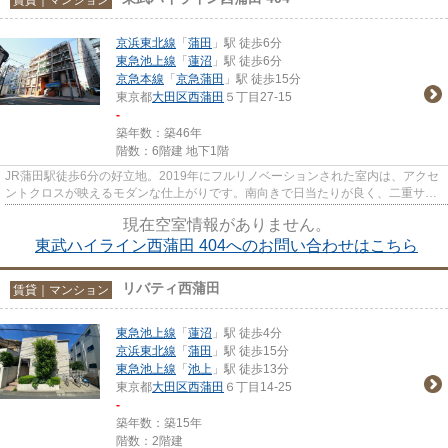
京浜東北線
「
蒲田
」駅 徒歩6分
東急池上線
「
蓮沼
」駅 徒歩6分
京急本線
「
京急蒲田
」駅 徒歩15分
東京都
大田区
西蒲田
５丁目27-15
-
築年数：築46年
階数：6階建 地下1階
JR蒲田駅徒歩6分の好立地。2019年にフルリノベーションされた室内は、アクセ
ントクロスが映えるモダンな仕上がりです。南向きで日当たりが良く、二重サッ
シ採用により静かで快適な環境...
現在空室情報がありません。
東武ハイライン西蒲田 404へのお問い合わせはこちら
リバティ西蒲田
賃貸｜マンション
東急池上線
「
蓮沼
」駅 徒歩4分
京浜東北線
「
蒲田
」駅 徒歩15分
東急池上線
「
池上
」駅 徒歩13分
東京都
大田区
西蒲田
６丁目14-25
-
築年数：築15年
階数：2階建