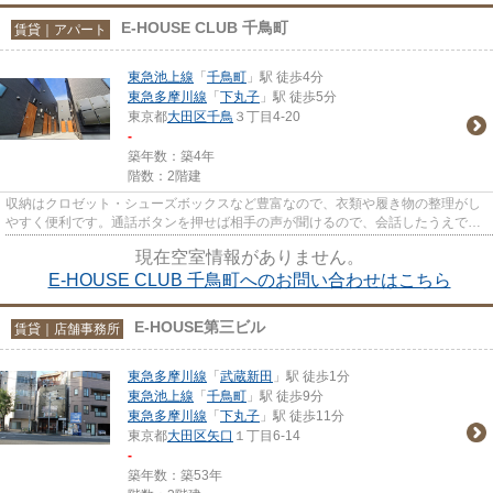
E-HOUSE CLUB 千鳥町
賃貸｜アパート
東急池上線
「
千鳥町
」駅 徒歩4分
東急多摩川線
「
下丸子
」駅 徒歩5分
東京都
大田区
千鳥
３丁目4-20
-
築年数：築4年
階数：2階建
収納はクロゼット・シューズボックスなど豊富なので、衣類や履き物の整理がし
やすく便利です。通話ボタンを押せば相手の声が聞けるので、会話したうえで直
接会うかを決められるインタ...
現在空室情報がありません。
E-HOUSE CLUB 千鳥町へのお問い合わせはこちら
E-HOUSE第三ビル
賃貸｜店舗事務所
東急多摩川線
「
武蔵新田
」駅 徒歩1分
東急池上線
「
千鳥町
」駅 徒歩9分
東急多摩川線
「
下丸子
」駅 徒歩11分
東京都
大田区
矢口
１丁目6-14
-
築年数：築53年