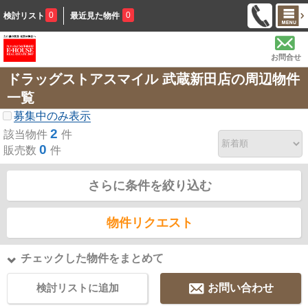
0
0
検討リスト
最近見た物件
お問合せ
ドラッグストアスマイル 武蔵新田店の周辺物件
一覧
募集中のみ表示
2
該当物件
件
0
販売数
件
さらに条件を絞り込む
物件リクエスト
チェックした物件をまとめて
検討リストに追加
お問い合わせ