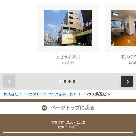
カピラ多摩川
石川町2
7.5万円
18.
株式会社イーハウスTOP
>
ブログ記事一覧
>
イーハウス第五ビル
ページトップに戻る
営業時間:10:00～18:30
定休日:水曜日