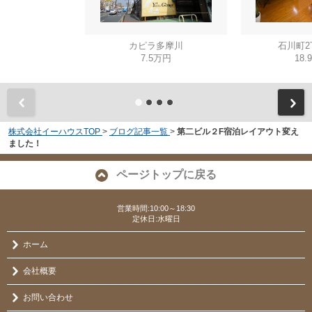
カピラ多摩川
石川町2
7.5万円
18.
株式会社イーハウスTOP
>
ブログ記事一覧
>
第二ビル２F宿泊レイアウト変え
ました！
ページトップに戻る
営業時間:10:00～18:30
定休日:水曜日
ホーム
会社概要
お問い合わせ