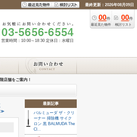
最終更新：2026年08月09日
00
00
件
件
最近見た物件
検討リスト
営業時間：10:00～18:30
定休日：水曜日
1階店舗をご案内！
最新記事
覧
 ≫
バルミューダ ザ・クリ
ーナー 掃除機 サイク
ロン 黒 BALMUDA The
！
Cl...