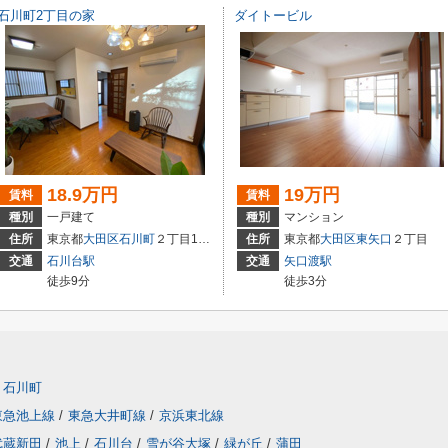
石川町2丁目の家
ダイトービル
18.9万円
19万円
賃料
賃料
種別
一戸建て
種別
マンション
住所
東京都
大田区
石川町
２丁目17-6
住所
東京都
大田区
東矢口
２丁目
交通
石川台駅
交通
矢口渡駅
徒歩9分
徒歩3分
石川町
東急池上線
/
東急大井町線
/
京浜東北線
武蔵新田
/
池上
/
石川台
/
雪が谷大塚
/
緑が丘
/
蒲田