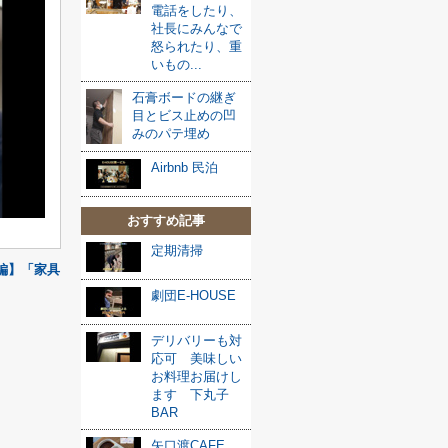
電話をしたり、
社長にみんなで
怒られたり、重
いもの...
石膏ボードの継ぎ
目とビス止めの凹
みのパテ埋め
Airbnb 民泊
おすすめ記事
定期清掃
編】「家具
劇団E-HOUSE
デリバリーも対
応可 美味しい
お料理お届けし
ます 下丸子
BAR
矢口渡CAFE