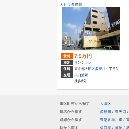
カピラ多摩川
7.5万円
賃料
種別
マンション
住所
東京都
大田区
多摩川
１丁目36-28
交通
矢口渡駅
徒歩6分
市区町村から探す
大田区
町名から探す
多摩川
/
東矢口
/
路線から探す
東急多摩川線
/
駅から探す
矢口渡
/
蓮沼
/