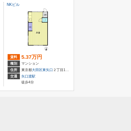
NKビル
5.37万円
賃料
種別
マンション
住所
東京都
大田区
東矢口
２丁目15-13
交通
矢口渡駅
徒歩4分