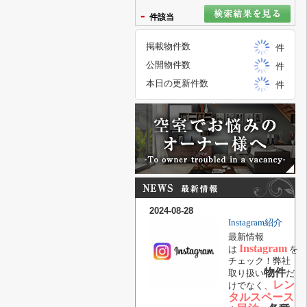
-
件該当
掲載物件数
件
公開物件数
件
本日の更新件数
件
2024-08-28
Instagram紹介
最新情報
Instagram
は
を
チェック！弊社
物件
取り扱い
だ
レン
けでなく、
タルスペース