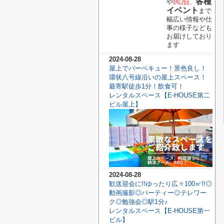
民泊
各種
や
、
イベント
まで
幅広い情報や仕
事の様子なども
お届けしており
ます
2024-08-28
屋上でバーベキュー！景色良し！
環状八号線沿いの屋上スペース！
最寄駅徒歩1分！飲食可！
レンタルスペース【E-HOUSE第二
ビル屋上】
2024-08-28
歓送迎会に!!ゆったり広々100㎡!!◎
動画撮影◎パーティー◎テレワー
ク◎勉強会◎駅1分♪
レンタルスペース【E-HOUSE第一
ビル】