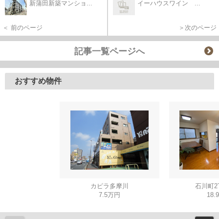
新蒲田新築マンショ...
イーハウスワイン ...
＜ 前のページ
＞次のページ
記事一覧ページへ
おすすめ物件
カピラ多摩川
石川町2
7.5万円
18.