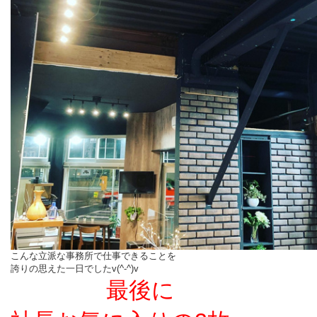
こんな立派な事務所で仕事できることを
誇りの思えた一日でしたv(^-^)v
最後に