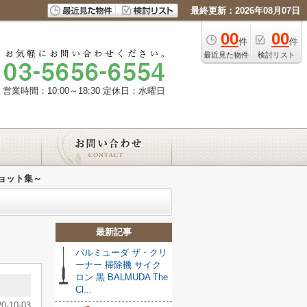
最終更新：2026年08月07日
00
00
件
件
最近見た物件
検討リスト
営業時間：10:00～18:30
定休日：水曜日
ョット集～
最新記事
バルミューダ ザ・クリ
ーナー 掃除機 サイク
ロン 黒 BALMUDA The
Cl...
20-10-03