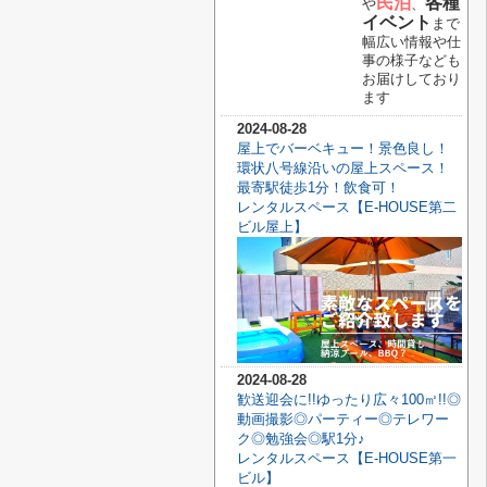
民泊
各種
や
、
イベント
まで
幅広い情報や仕
事の様子なども
お届けしており
ます
2024-08-28
屋上でバーベキュー！景色良し！
環状八号線沿いの屋上スペース！
最寄駅徒歩1分！飲食可！
レンタルスペース【E-HOUSE第二
ビル屋上】
2024-08-28
歓送迎会に!!ゆったり広々100㎡!!◎
動画撮影◎パーティー◎テレワー
ク◎勉強会◎駅1分♪
レンタルスペース【E-HOUSE第一
ビル】