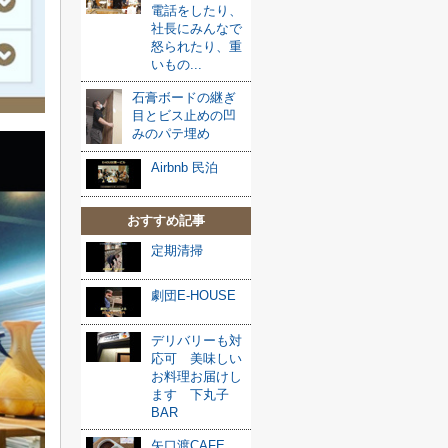
電話をしたり、
社長にみんなで
怒られたり、重
いもの...
石膏ボードの継ぎ
目とビス止めの凹
みのパテ埋め
Airbnb 民泊
おすすめ記事
定期清掃
劇団E-HOUSE
デリバリーも対
応可 美味しい
お料理お届けし
ます 下丸子
BAR
矢口渡CAFE