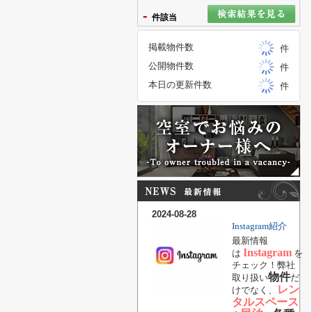
-
件該当
掲載物件数
件
公開物件数
件
本日の更新件数
件
2024-08-28
Instagram紹介
最新情報
Instagram
は
を
チェック！弊社
物件
取り扱い
だ
レン
けでなく、
タルスペース