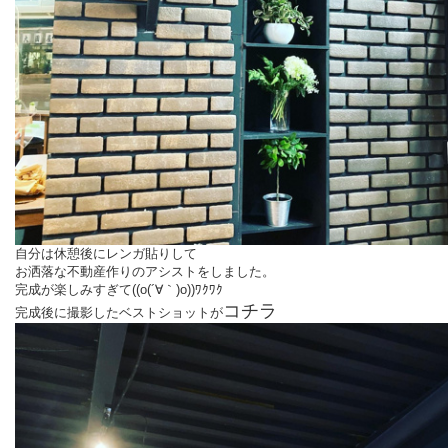
自分は休憩後にレンガ貼りして
お洒落な不動産作りのアシストをしました。
完成が楽しみすぎて((o(´∀｀)o))ﾜｸﾜｸ
コチラ
完成後に撮影したベストショットが