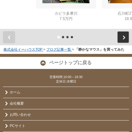
カピラ多摩川
石川町2
7.5万円
18.
株式会社イーハウスTOP
>
ブログ記事一覧
>
「静かなマウス」を買ってみた
ページトップに戻る
営業時間:10:00～18:30
定休日:水曜日
ホーム
会社概要
お問い合わせ
PCサイト