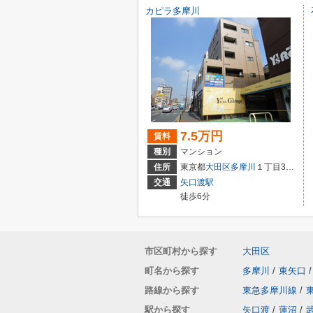
カピラ多摩川
7.5万円
賃料
種別
マンション
住所
東京都
大田区
多摩川
１丁目36-28
交通
矢口渡駅
徒歩6分
市区町村から探す
大田区
町名から探す
多摩川
/
東矢口
/
路線から探す
東急多摩川線
/
駅から探す
矢口渡
/
蓮沼
/