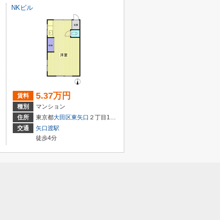
NKビル
5.37万円
賃料
種別
マンション
住所
東京都
大田区
東矢口
２丁目15-13
交通
矢口渡駅
徒歩4分