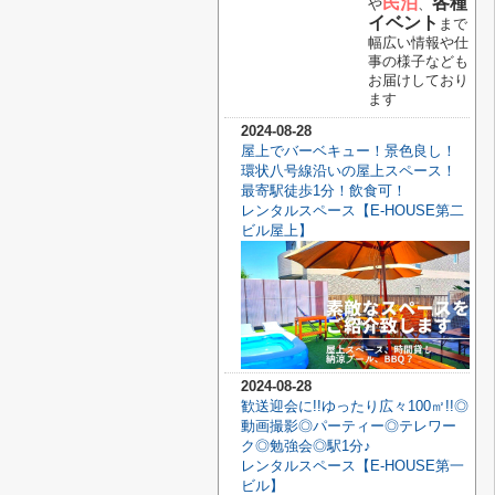
民泊
各種
や
、
イベント
まで
幅広い情報や仕
事の様子なども
お届けしており
ます
2024-08-28
屋上でバーベキュー！景色良し！
環状八号線沿いの屋上スペース！
最寄駅徒歩1分！飲食可！
レンタルスペース【E-HOUSE第二
ビル屋上】
2024-08-28
歓送迎会に!!ゆったり広々100㎡!!◎
動画撮影◎パーティー◎テレワー
ク◎勉強会◎駅1分♪
レンタルスペース【E-HOUSE第一
ビル】