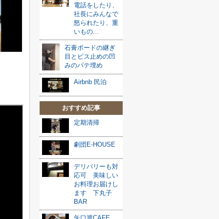
電話をしたり、
社長にみんなで
怒られたり、重
いもの...
石膏ボードの継ぎ
目とビス止めの凹
みのパテ埋め
Airbnb 民泊
おすすめ記事
定期清掃
劇団E-HOUSE
デリバリーも対
応可 美味しい
お料理お届けし
ます 下丸子
BAR
矢口渡CAFE