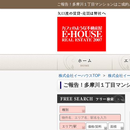
ご報告！多摩川１丁目マンションはご成約
株式会社イーハウスTOP
>
株式会社イ
ご報告！多摩川１丁目マン
種別
エリア| 駅
価格/賃料
面積