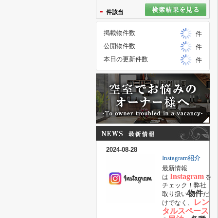
-
件該当
掲載物件数
件
公開物件数
件
本日の更新件数
件
2024-08-28
Instagram紹介
最新情報
Instagram
は
を
チェック！弊社
物件
取り扱い
だ
レン
けでなく、
タルスペース