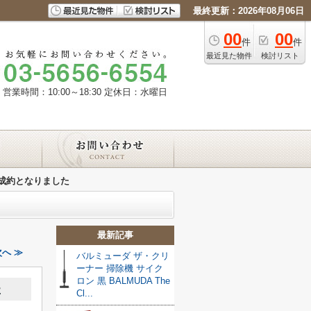
最終更新：2026年08月06日
00
00
件
件
最近見た物件
検討リスト
営業時間：10:00～18:30
定休日：水曜日
成約となりました
最新記事
へ ≫
バルミューダ ザ・クリ
ーナー 掃除機 サイク
ロン 黒 BALMUDA The
た
Cl...