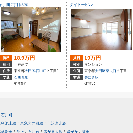
石川町2丁目の家
ダイトービル
18.9万円
19万円
賃料
賃料
種別
一戸建て
種別
マンション
住所
東京都
大田区
石川町
２丁目17-6
住所
東京都
大田区
東矢口
２丁目
交通
石川台駅
交通
矢口渡駅
徒歩9分
徒歩3分
石川町
東急池上線
/
東急大井町線
/
京浜東北線
武蔵新田
/
池上
/
石川台
/
雪が谷大塚
/
緑が丘
/
蒲田