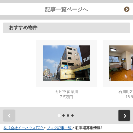
記事一覧ページへ
おすすめ物件
カピラ多摩川
石川町2
7.5万円
18.
株式会社イーハウスTOP
>
ブログ記事一覧
>
駐車場募集情報2